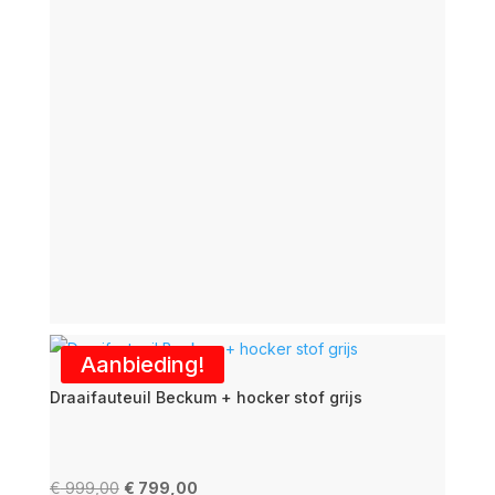
Aanbieding!
Draaifauteuil Beckum + hocker stof grijs
Oorspronkelijke
Huidige
€
999,00
€
799,00