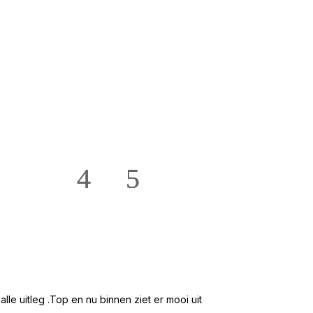
★★★★★
Hans en Willie te
e uitleg .Top en nu binnen ziet er mooi uit
Mooi groot en ru