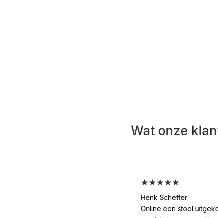
ideale interieur. Kom langs en beleef het zelf, de
Wat onze klan
★★★★★
Henk Scheffer
Online een stoel uitgek