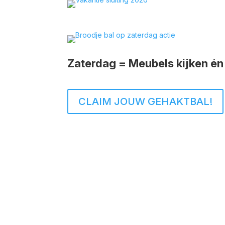
Zaterdag = Meubels kijken én 
CLAIM JOUW GEHAKTBAL!
Over ons
Welkom bij Meubel Drive Inn, jouw meubelspecial
familiebedrijf met bijna 50 jaar ervaring staa
betrouwbare kwaliteit, scherpe prijzen en oog 
In onze 2000 m² showroom in Enschede vind je
geselecteerd assortiment voor elke woonstijl. K
door vakmanschap en Twentse gastvrijheid.