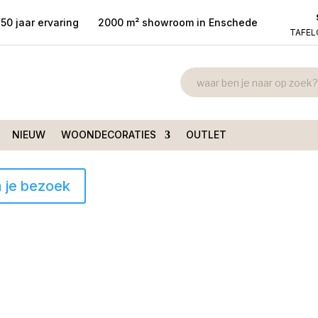
50 jaar ervaring
2000 m² showroom in Enschede
TAFE
NIEUW
WOONDECORATIES
OUTLET
howroom in Enschede
Ruim 50 jaar ervaring
n je bezoek