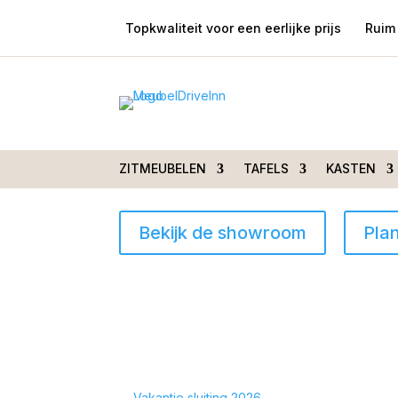
Topkwaliteit voor een eerlijke prijs
Ruim 
Ontdek stijl en
sfeer onder één dak
ZITMEUBELEN
TAFELS
KASTEN
Topkwaliteit voor een eerlijke prijs
2000 m² s
Bekijk de showroom
Pla