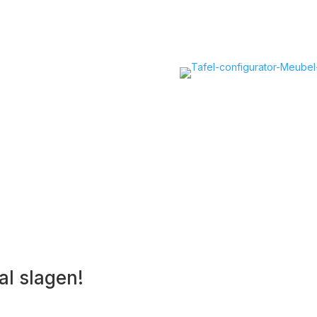
menstellen?
n eetkamertafel is het hart
controle met onze
mooiste hout of HPL en een
je klikt, zie je direct het
u.
al slagen!