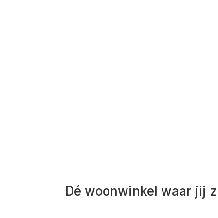
Jouw droomtafel zelf sa
Jouw droomtafel, precies zoals jij het wil.
Ee
van je huis. Daarom geven we je de volledige 
tafelconfigurator. Kies je favoriete vorm, het 
onderstel dat perfect bij je interieur past. Terwijl 
resultaat. Uniek, persoonlijk en helemaal van jo
Dé woonwinkel waar jij z