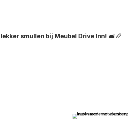
lekker smullen bij Meubel Drive Inn!
🛋️🥖
ist uit Twente! Als
n we bekend om onze
voor de laatste woontrends.
 een zorgvuldig
om langs en laat je inspireren