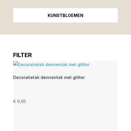
KUNSTBLOEMEN
FILTER
CATEGORIE
Kunstplanten
Decoratietak dennentak met glitter
Nieuw
Woondecoraties
€
9,95
MATERIAAL
Kunststof
Planten