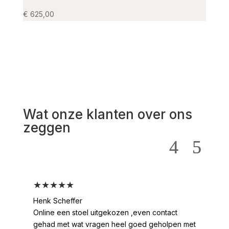
€
625,00
€
1.19
Wat onze klanten over ons
zeggen
★★★★★
★
Henk Scheffer
Han
Online een stoel uitgekozen ,even contact
Moo
gehad met wat vragen heel goed geholpen met
heel