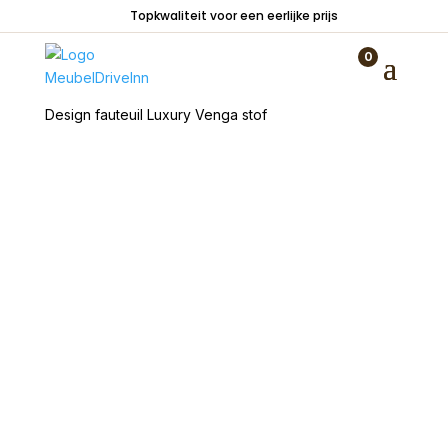
Topkwaliteit voor een eerlijke prijs
0
Home
/
Zitmeubelen
/
Fauteuils
/
Draaistoelen
/
Design fauteuil Luxury Venga stof