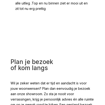
alle uitleg .Top en nu binnen ziet er mooi uit en
ges
zit tot nu erg prettig
2 /
voo
Plan je bezoek
of kom langs
Wil je zeker weten dat er tijd en aandacht is voor
jouw woonwensen? Plan dan eenvoudig je bezoek
aan onze showroom. Zo sta je nooit voor
verrassingen, krijg je persoonlijk advies én alle ruimte
om op je gemak rond te kijken. Een gepland bezoek