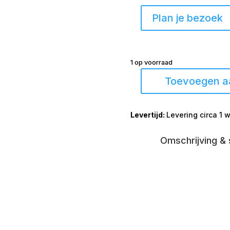
Plan je bezoek
1 op voorraad
Draaifauteuil
Toevoegen a
Beckum
+
hocker
Levering circa 1 
stof
grijs
Omschrijving & 
aantal