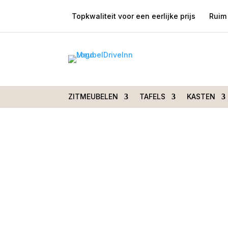
Topkwaliteit voor een eerlijke prijs
Ruim 
Home
/
Zitmeubelen
/
Fauteuils
/
Draaistoel
hocker stof grijs
Aanbieding!
ZITMEUBELEN
TAFELS
KASTEN