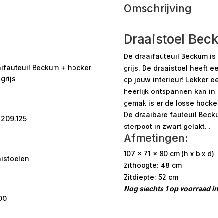
Omschrijving
Draaistoel Beck
De draaifauteuil Beckum is 
ifauteuil Beckum + hocker
grijs. De draaistoel heeft e
 grijs
op jouw interieur! Lekker e
heerlijk ontspannen kan in 
gemak is er de losse hocke
De draaibare fauteuil Beck
.209.125
sterpoot in zwart gelakt. .
Afmetingen:
107 x 71 x 80 cm (h x b x d)
istoelen
Zithoogte: 48 cm
Zitdiepte: 52 cm
Nog slechts 1 op voorraad in
00