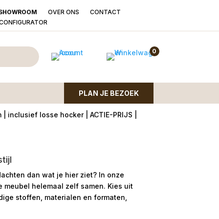
OVER ONS
CONTACT
SHOWROOM
LCONFIGURATOR
 Beckum + hocker stof
0
onkelijke
Huidige
,00
PLAN JE BEZOEK
prijs
is:
 inclusief losse hocker | ACTIE-PRIJS |
00.
€ 799,00.
ijl
dachten dan wat je hier ziet?
In onze
le meubel helemaal zelf samen. Kies uit
ge stoffen, materialen en formaten,