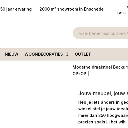
50 jaar ervaring
2000 m² showroom in Enschede
TAFE
Draaifauteuil
en
/ Draaifauteuil Beckum +
grijs
Oorspr
€
999,00
€
799
NIEUW
WOONDECORATIES
OUTLET
prijs
was:
Moderne draaistoel Beckum |
€ 999,
OP=OP |
Jouw meubel, jouw st
Heb je iets anders in ge
winkel stel je jouw idea
meer dan 250 hoogwaardi
precies zoals jij het wilt.