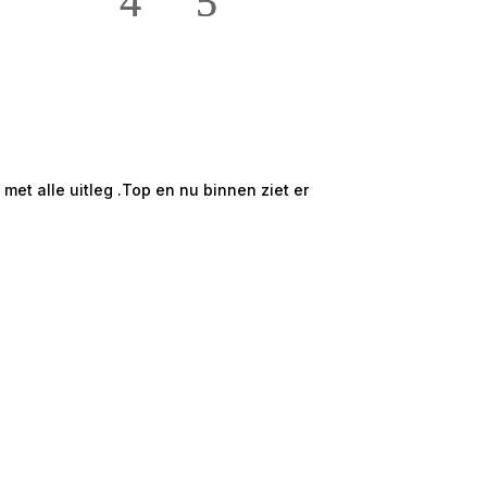
★★★★★
Hans en Willie t
et alle uitleg .Top en nu binnen ziet er
Mooi groot en ru
onze ruime 2 /5