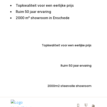
Topkwaliteit voor een eerlijke prijs
Ruim 50 jaar ervaring
2000 m² showroom in Enschede
Home
/
Woondecoraties
/
Verlichting
/ Vloerlamp
driepoot 42x146cm MAYSON glas goud-helder
Topkwaliteit voor een eerlijke prijs
Ruim 50 jaar ervaring
2000m2 sfeervolle showroom
Vloerlamp driepoot