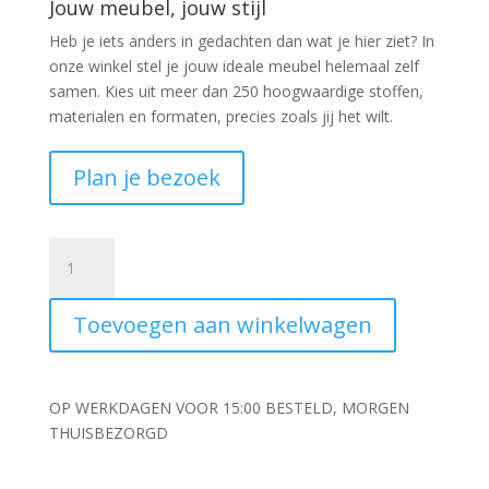
Jouw meubel, jouw stijl
Heb je iets anders in gedachten dan wat je hier ziet?
In
onze winkel stel je jouw ideale meubel helemaal zelf
samen. Kies uit meer dan 250 hoogwaardige stoffen,
materialen en formaten, precies zoals jij het wilt.
Plan je bezoek
Vloerlamp
driepoot
42x146cm
Toevoegen aan winkelwagen
MAYSON
glas
goud-
helder
OP WERKDAGEN VOOR 15:00 BESTELD, MORGEN
aantal
THUISBEZORGD