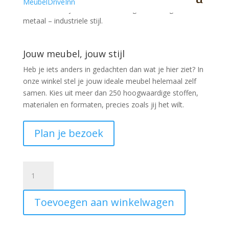
Gave ronde bijzettafel van zwart gelakt mangohout en
metaal – industriele stijl.
Jouw meubel, jouw stijl
Heb je iets anders in gedachten dan wat je hier ziet?
In
onze winkel stel je jouw ideale meubel helemaal zelf
samen. Kies uit meer dan 250 hoogwaardige stoffen,
materialen en formaten, precies zoals jij het wilt.
Plan je bezoek
Salontafel
Steven
50cm
Toevoegen aan winkelwagen
rond
mango
dark