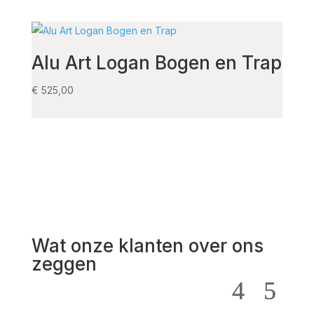
Alu Art Logan Bogen en Trap
Sal
Ma
€
525,00
€
215,
Wat onze klanten over ons
zeggen