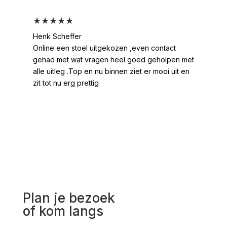
★★★★★
★
Henk Scheffer
Han
Online een stoel uitgekozen ,even contact
Moo
gehad met wat vragen heel goed geholpen met
heel
alle uitleg .Top en nu binnen ziet er mooi uit en
ges
zit tot nu erg prettig
2 /
voo
Plan je bezoek
of kom langs