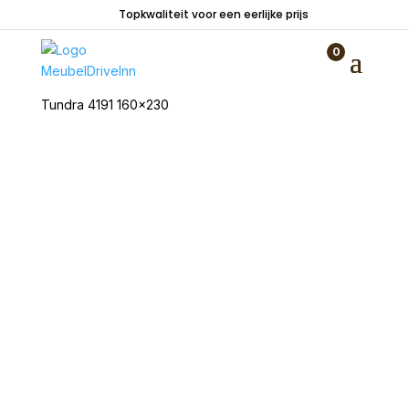
Topkwaliteit voor een eerlijke prijs
0
Home
/
Woondecoraties
/
Vloerkleden
/ Vloerkleed
Tundra 4191 160×230