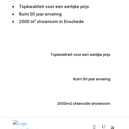
Topkwaliteit voor een eerlijke prijs
Ruim 50 jaar ervaring
2000 m² showroom in Enschede
Home
/
Woondecoraties
/
Vloerkleden
/ Vloerkleed
Baltimore 072 160×230
Topkwaliteit voor een eerlijke prijs
Vloerkleed Baltimore 072
160×230
Ruim 50 jaar ervaring
€
265,00
2000m2 sfeervolle showroom
Trendy vloerkleed met een frisse look!
Jouw meubel, jouw stijl