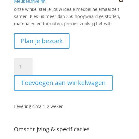
Heb je iets anders in gedachten dan wat je hier ziet?
In
onze winkel stel je jouw ideale meubel helemaal zelf
samen. Kies uit meer dan 250 hoogwaardige stoffen,
materialen en formaten, precies zoals jij het wilt.
Plan je bezoek
Vloerkleed
Baltimore
072
Toevoegen aan winkelwagen
160x230
aantal
Levering circa 1-2 weken
Omschrijving & specificaties