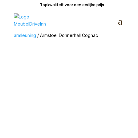
Topkwaliteit voor een eerlijke prijs
Home
/
Zitmeubelen
/
Stoelen
/
Stoelen met
armleuning
/ Armstoel Donnerhall Cognac