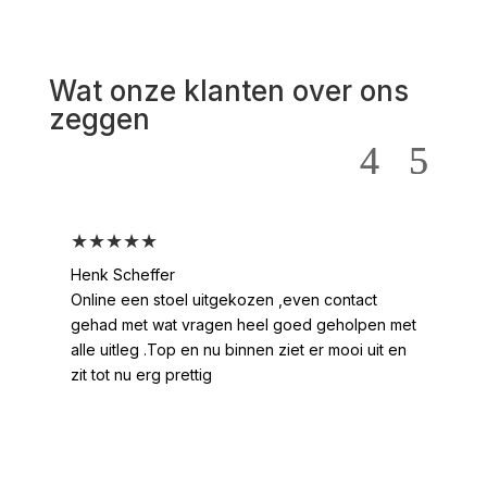
Wat onze klanten over ons
zeggen
★★★★★
★
Henk Scheffer
Han
Online een stoel uitgekozen ,even contact
Moo
gehad met wat vragen heel goed geholpen met
heel
alle uitleg .Top en nu binnen ziet er mooi uit en
ges
zit tot nu erg prettig
2 /
voo