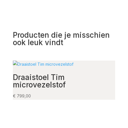
Producten die je misschien
ook leuk vindt
Draaistoel Tim
Arm
microvezelstof
€
315,
€
799,00