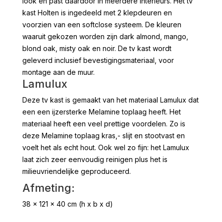
look en past daardoor in meerdere interieurs. Het tv
kast Holten is ingedeeld met 2 klepdeuren en
voorzien van een softclose systeem. De kleuren
waaruit gekozen worden zijn dark almond, mango,
blond oak, misty oak en noir. De tv kast wordt
geleverd inclusief bevestigingsmateriaal, voor
montage aan de muur.
Lamulux
Deze tv kast is gemaakt van het materiaal Lamulux dat
een een ijzersterke Melamine toplaag heeft. Het
materiaal heeft een veel prettige voordelen. Zo is
deze Melamine toplaag kras,- slijt en stootvast en
voelt het als echt hout. Ook wel zo fijn: het Lamulux
laat zich zeer eenvoudig reinigen plus het is
milieuvriendelijke geproduceerd.
Afmeting:
38 x 121 x 40 cm (h x b x d)