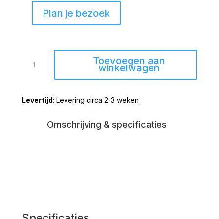
Plan je bezoek
TV
Toevoegen aan
kast
winkelwagen
Holten
zwevend
Levering circa 2-3 weken
lamulux
121cm
aantal
Omschrijving & specificaties
Specificaties