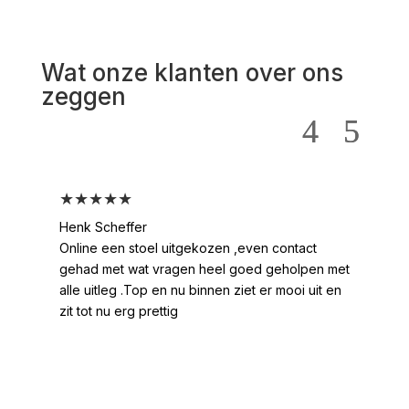
Wat onze klanten over ons
zeggen
★★★★★
★
Henk Scheffer
Han
Online een stoel uitgekozen ,even contact
Moo
gehad met wat vragen heel goed geholpen met
heel
alle uitleg .Top en nu binnen ziet er mooi uit en
ges
zit tot nu erg prettig
2 /
voo