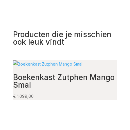
Producten die je misschien
ook leuk vindt
Boekenkast Zutphen Mango
TV 
Smal
11
€
1.099,00
€
675,