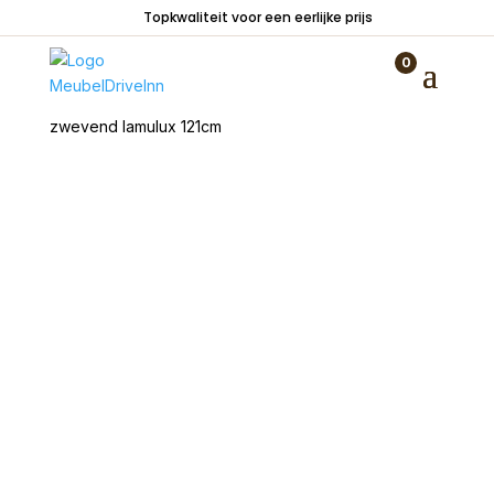
Topkwaliteit voor een eerlijke prijs
0
Home
/
Kasten
/
TV meubelen
/ TV kast Holten
zwevend lamulux 121cm