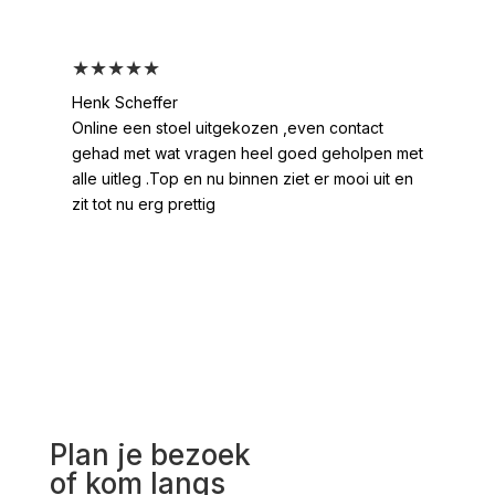
★★★★★
★
Henk Scheffer
Han
Online een stoel uitgekozen ,even contact
Moo
gehad met wat vragen heel goed geholpen met
heel
alle uitleg .Top en nu binnen ziet er mooi uit en
ges
zit tot nu erg prettig
2 /
voo
Plan je bezoek
of kom langs