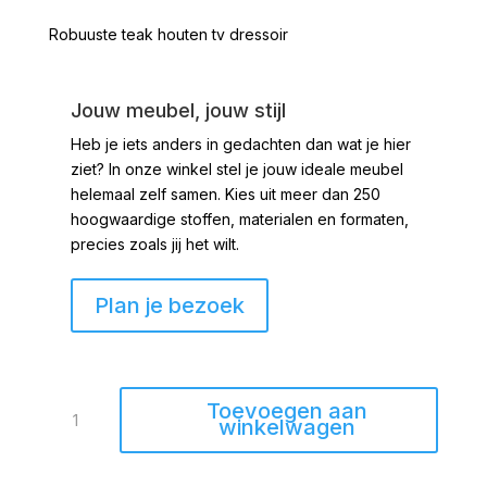
Robuuste teak houten tv dressoir
Jouw meubel, jouw stijl
Heb je iets anders in gedachten dan wat je hier
ziet?
In onze winkel stel je jouw ideale meubel
helemaal zelf samen. Kies uit meer dan 250
hoogwaardige stoffen, materialen en formaten,
precies zoals jij het wilt.
Plan je bezoek
TV
Toevoegen aan
Dressoir
winkelwagen
Apeldoorn
160cm