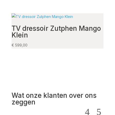
TV dressoir Zutphen Mango
Dre
Klein
16
€
599,00
€
1.08
Wat onze klanten over ons
zeggen