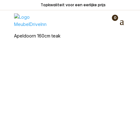
Topkwaliteit voor een eerlijke prijs
0
Home
/
Kasten
/
TV meubelen
/ TV Dressoir
Apeldoorn 160cm teak