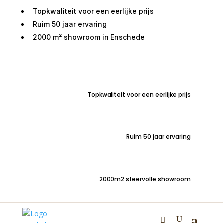
Topkwaliteit voor een eerlijke prijs
Ruim 50 jaar ervaring
2000 m² showroom in Enschede
Home
/
Kasten
/
TV meubelen
/ TV Dressoir Costa
eiken 198 cm
Topkwaliteit voor een eerlijke prijs
TV Dressoir Costa eiken
198 cm
Ruim 50 jaar ervaring
€
1.275,00
2000m2 sfeervolle showroom
Stoere industriele eiken tv dressoir 198cm met 2
houten deuren en 2 grote open vakken.