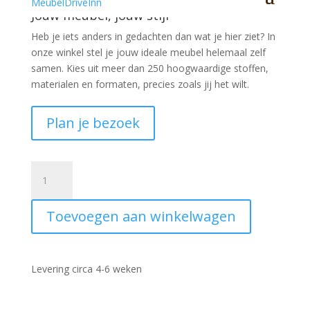
Jouw meubel, jouw stijl
Heb je iets anders in gedachten dan wat je hier ziet?
In
onze winkel stel je jouw ideale meubel helemaal zelf
samen. Kies uit meer dan 250 hoogwaardige stoffen,
materialen en formaten, precies zoals jij het wilt.
Plan je bezoek
TV
Dressoir
Costa
Toevoegen aan winkelwagen
eiken
198
cm
aantal
Levering circa 4-6 weken