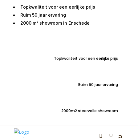
Topkwaliteit voor een eerlijke prijs
Ruim 50 jaar ervaring
2000 m² showroom in Enschede
Home
/
Tafels
/
Salontafels
/ Ronde salontafel set
Austin mangohout naturel
Topkwaliteit voor een eerlijke prijs
Ronde salontafel set
Ruim 50 jaar ervaring
Austin mangohout
naturel
2000m2 sfeervolle showroom
€
209,00