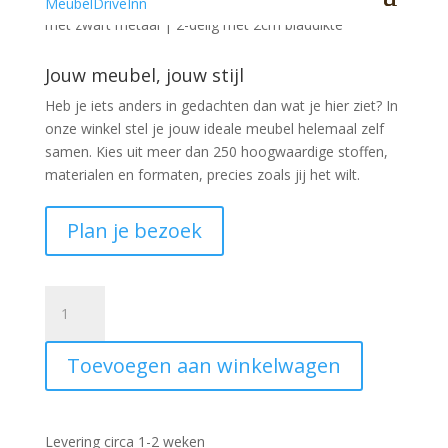
Stoere ronde mangohout salontafel set Austin naturel
met zwart metaal | 2-delig met 2cm bladdikte
Jouw meubel, jouw stijl
Heb je iets anders in gedachten dan wat je hier ziet?
In
onze winkel stel je jouw ideale meubel helemaal zelf
samen. Kies uit meer dan 250 hoogwaardige stoffen,
materialen en formaten, precies zoals jij het wilt.
Plan je bezoek
Ronde
salontafel
set
Toevoegen aan winkelwagen
Austin
mangohout
naturel
aantal
Levering circa 1-2 weken