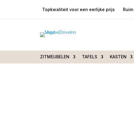
Topkwaliteit voor een eerlijke prijs
Ruim 
Home
/
Zitmeubelen
/
Rechte banken
/ Ronde B
Charcoal 516
ZITMEUBELEN
TAFELS
KASTEN