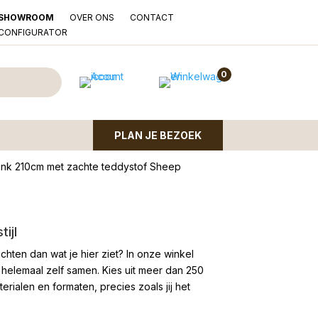
OVER ONS
CONTACT
SHOWROOM
LCONFIGURATOR
aalte 2,5-zits Sheep
0
PLAN JE BEZOEK
ank 210cm met zachte teddystof Sheep
ijl
chten dan wat je hier ziet?
In onze winkel
 helemaal zelf samen. Kies uit meer dan 250
rialen en formaten, precies zoals jij het