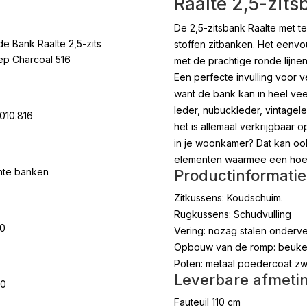
Raalte 2,5-zit
De 2,5-zitsbank Raalte met t
e Bank Raalte 2,5-zits
stoffen zitbanken. Het eenv
p Charcoal 516
met de prachtige ronde lijne
Een perfecte invulling voor vel
want de bank kan in heel ve
leder, nubuckleder, vintagele
010.816
het is allemaal verkrijgbaar
in je woonkamer? Dat kan ook
elementen waarmee een hoe
hte banken
Productinformatie
Zitkussens: Koudschuim.
Rugkussens: Schudvulling
00
Vering: nozag stalen onderv
Opbouw van de romp: beuken 
Poten: metaal poedercoat zw
Leverbare afmeti
00
Fauteuil 110 cm