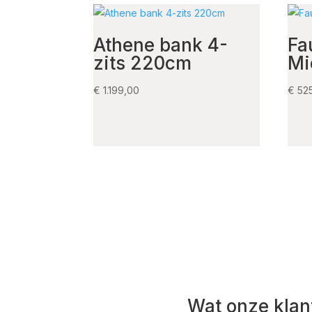
Athene bank 4-
Fa
zits 220cm
Mi
€
1.199,00
€
52
Wat onze klan