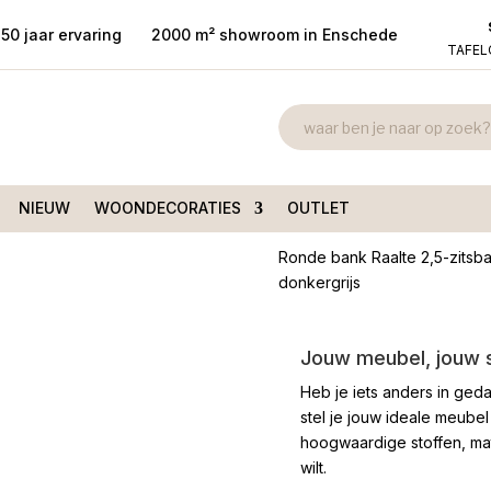
50 jaar ervaring
2000 m² showroom in Enschede
TAFE
Ronde Bank R
ank Raalte 2,5-zits Sheep
Charcoal 516
€
1.299,00
NIEUW
WOONDECORATIES
OUTLET
Ronde bank Raalte 2,5-zitsb
donkergrijs
Jouw meubel, jouw st
Heb je iets anders in geda
stel je jouw ideale meubel
hoogwaardige stoffen, mate
wilt.