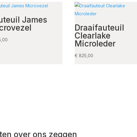
uteuil James
crovezel
Draaifauteuil
Clearlake
5,00
Microleder
€
825,00
ten over ons zeggen