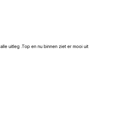
★★★★★
Hans en Willie te
e uitleg .Top en nu binnen ziet er mooi uit
Mooi groot en ru
2 /5 zitsbank ge