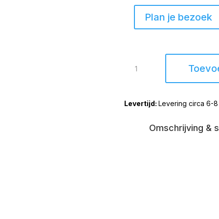
Plan je bezoek
Ronde
Toevo
Bank
Raalte
2,5-
Levering circa 6-
zits
Sheep
Charcoal
Omschrijving & s
516
aantal