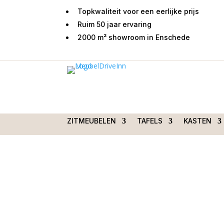
Topkwaliteit voor een eerlijke prijs
Ruim 50 jaar ervaring
2000 m² showroom in Enschede
Home
/
Woondecoraties
/
Bloemen en planten
Monstera met wortels
ZITMEUBELEN
TAFELS
KASTEN