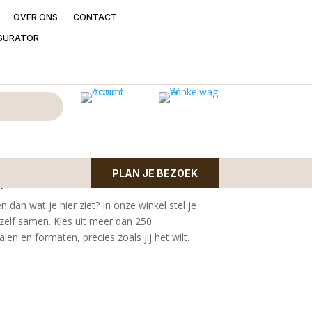
OVER ONS
CONTACT
GURATOR
onstera met wortels
ortels – 57 cm
PLAN JE BEZOEK
l
n dan wat je hier ziet?
In onze winkel stel je
zelf samen. Kies uit meer dan 250
en en formaten, precies zoals jij het wilt.