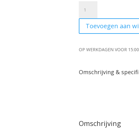
Kunstplant
Monstera
met
Toevoegen aan w
wortels
aantal
OP WERKDAGEN VOOR 15:0
Omschrijving & specifi
Omschrijving