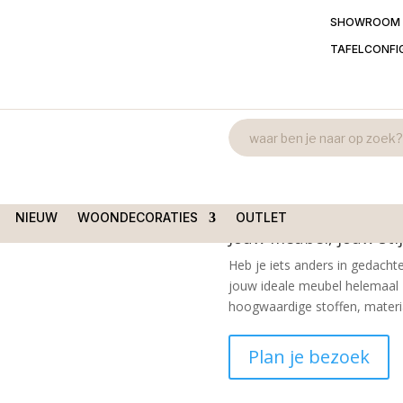
SHOWROOM
TAFELCONFI
Kunstplant M
/
Kunstplanten
/ Kunstplant
€
7,95
Kunstplant – Monstera met w
NIEUW
WOONDECORATIES
OUTLET
Jouw meubel, jouw stij
Heb je iets anders in gedachte
jouw ideale meubel helemaal 
hoogwaardige stoffen, material
Plan je bezoek