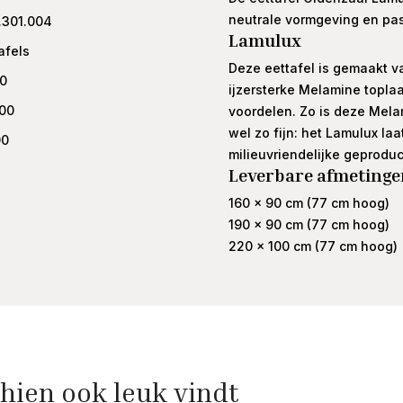
neutrale vormgeving en past 
.301.004
Lamulux
afels
Deze eettafel is gemaakt v
00
ijzersterke Melamine toplaa
.00
voordelen. Zo is deze Melam
wel zo fijn: het Lamulux laa
00
milieuvriendelijke geprodu
Leverbare afmetinge
160 x 90 cm (77 cm hoog)
190 x 90 cm (77 cm hoog)
220 x 100 cm (77 cm hoog)
hien ook leuk vindt