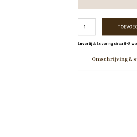
Eettafel
TOEVOEG
Oldenzaal
190x90
Lamulux
Levering circa 6-8 w
aantal
Omschrijving & s