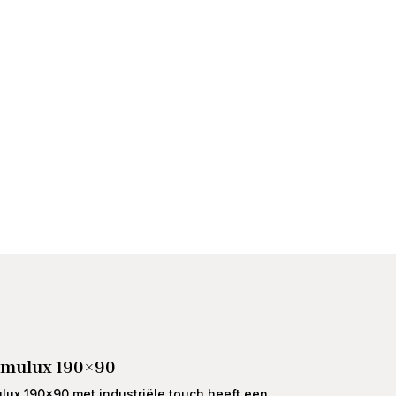
Lamulux 190×90
lux 190×90 met industriële touch heeft een