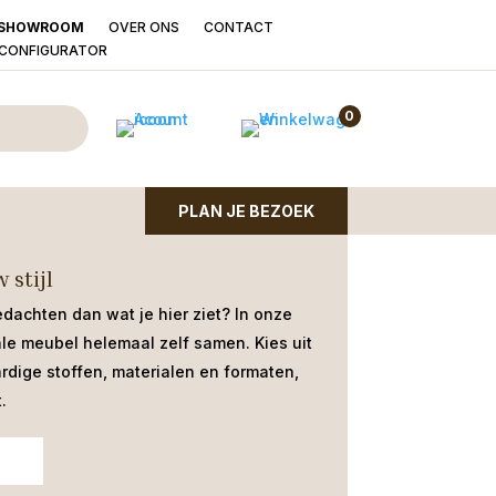
OVER ONS
CONTACT
SHOWROOM
LCONFIGURATOR
enzaal 190×90 Lamulux
0
jl van lamulux mokka en zwart metaal.
PLAN JE BEZOEK
 stijl
edachten dan wat je hier ziet?
In onze
ale meubel helemaal zelf samen. Kies uit
dige stoffen, materialen en formaten,
.