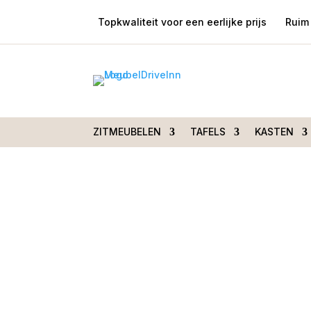
Topkwaliteit voor een eerlijke prijs
Ruim 
Home
/
Tafels
/
Eetkamertafels
/ Eettafel
ZITMEUBELEN
TAFELS
KASTEN