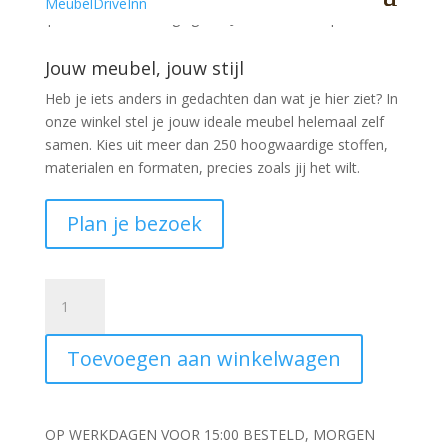
| Een Roze Toevoeging aan Jouw Interieur. |
Jouw meubel, jouw stijl
Heb je iets anders in gedachten dan wat je hier ziet?
In
onze winkel stel je jouw ideale meubel helemaal zelf
samen. Kies uit meer dan 250 hoogwaardige stoffen,
materialen en formaten, precies zoals jij het wilt.
Plan je bezoek
Kunstbloem
Japanse
chrysant
Toevoegen aan winkelwagen
71cm
roze
aantal
OP WERKDAGEN VOOR 15:00 BESTELD, MORGEN