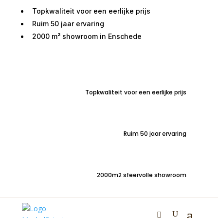
Topkwaliteit voor een eerlijke prijs
Ruim 50 jaar ervaring
2000 m² showroom in Enschede
Home
/
Woondecoraties
/
Bloemen en planten
/
Kunstbloemen
/ Kunstbloem Japanse chrysant 71cm
roze
Topkwaliteit voor een eerlijke prijs
Ruim 50 jaar ervaring
Kunstbloem Japanse
chrysant 71cm roze
2000m2 sfeervolle showroom
€
6,50
Luxe kunstbloem Japanse chrysant roze | lengte 71 cm