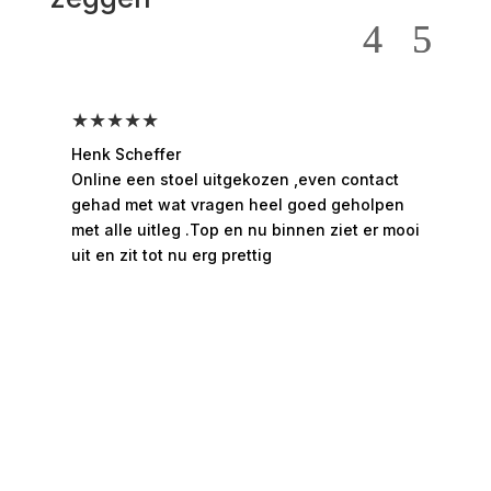
★★★★★
★
Henk Scheffer
Han
Online een stoel uitgekozen ,even contact
Moo
gehad met wat vragen heel goed geholpen
hee
met alle uitleg .Top en nu binnen ziet er mooi
ges
uit en zit tot nu erg prettig
rui
bed