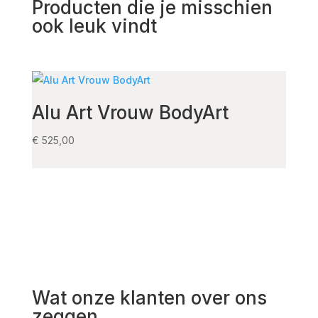
Producten die je misschien
ook leuk vindt
Alu Art Vrouw BodyArt
Sto
Co
€
525,00
€
125,
Wat onze klanten over ons
zeggen