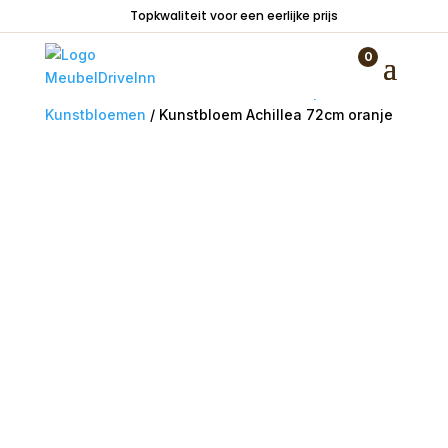
Topkwaliteit voor een eerlijke prijs
0
Home
/
Woondecoraties
/
Bloemen en planten
/
Kunstbloemen
/ Kunstbloem Achillea 72cm oranje