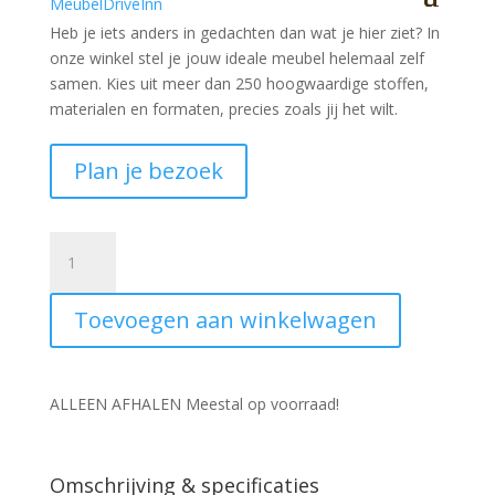
Heb je iets anders in gedachten dan wat je hier ziet?
In
onze winkel stel je jouw ideale meubel helemaal zelf
samen. Kies uit meer dan 250 hoogwaardige stoffen,
materialen en formaten, precies zoals jij het wilt.
Plan je bezoek
Kruik
Keramiek
XXL
Toevoegen aan winkelwagen
Rijssen
D34H80CM
Bruin
aantal
ALLEEN AFHALEN Meestal op voorraad!
Omschrijving & specificaties