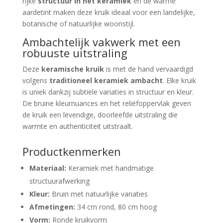
rijke
structuur in het keramiek
en de warme
aardetint maken deze kruik ideaal voor een landelijke,
botanische of natuurlijke woonstijl.
Ambachtelijk vakwerk met een
robuuste uitstraling
Deze
keramische kruik
is met de hand vervaardigd
volgens
traditioneel keramiek ambacht
. Elke kruik
is uniek dankzij subtiele variaties in structuur en kleur.
De bruine kleurnuances en het reliëfoppervlak geven
de kruik een levendige, doorleefde uitstraling die
warmte en authenticiteit uitstraalt.
Productkenmerken
Materiaal:
Keramiek met handmatige
structuurafwerking
Kleur:
Bruin met natuurlijke variaties
Afmetingen:
34 cm rond, 80 cm hoog
Vorm:
Ronde kruikvorm