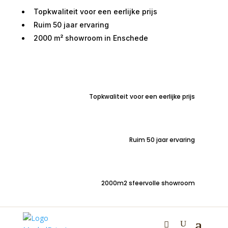
Topkwaliteit voor een eerlijke prijs
Ruim 50 jaar ervaring
2000 m² showroom in Enschede
Home
/
Woondecoraties
/
Sfeerartikelen
/ Kruik
Keramiek XXL Rijssen D34H80CM Bruin
Topkwaliteit voor een eerlijke prijs
Kruik Keramiek XXL
Rijssen D34H80CM Bruin
Ruim 50 jaar ervaring
€
225,00
2000m2 sfeervolle showroom
Stoere aardewerk Kruik Rijssen XXL | kleur bruin | Ø
34cm en 80cm hoog |
Jouw meubel, jouw stijl