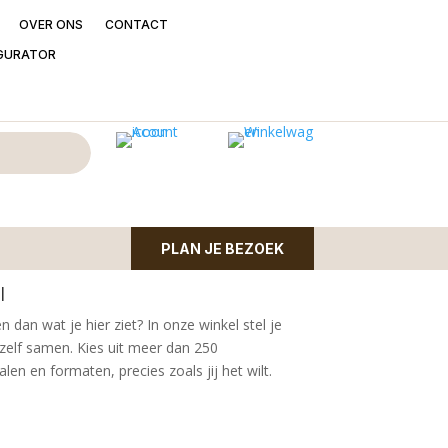
OVER ONS
CONTACT
GURATOR
 Vaas Borne
aupe
 | kleur taupe | Ø 28cm en 60cm hoog |
PLAN JE BEZOEK
l
n dan wat je hier ziet?
In onze winkel stel je
zelf samen. Kies uit meer dan 250
en en formaten, precies zoals jij het wilt.