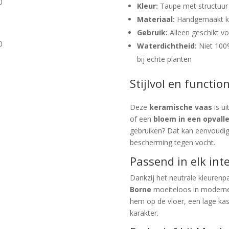
0
Kleur:
Taupe met structuur
Materiaal:
Handgemaakt k
Gebruik:
Alleen geschikt vo
0
Waterdichtheid:
Niet 100%
bij echte planten
Stijlvol en functio
Deze
keramische vaas
is u
of een
bloem in een opvall
gebruiken? Dat kan eenvoudi
bescherming tegen vocht.
Passend in elk int
Dankzij het neutrale kleurenpa
Borne
moeiteloos in moderne, 
hem op de vloer, een lage kast
karakter.