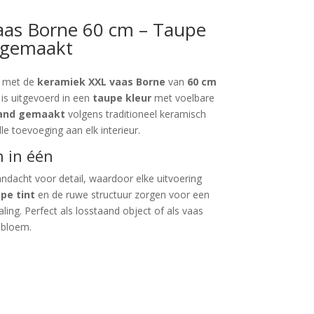
aas Borne 60 cm – Taupe
dgemaakt
is met de
keramiek XXL vaas Borne
van
60 cm
 is uitgevoerd in een
taupe kleur
met voelbare
and gemaakt
volgens traditioneel keramisch
e toevoeging aan elk interieur.
 in één
ndacht voor detail, waardoor elke uitvoering
pe tint
en de ruwe structuur zorgen voor een
aling. Perfect als losstaand object of als vaas
f bloem.