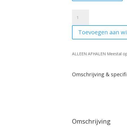
Keramiek
XXL
Vaas
Toevoegen aan w
Borne
D28H60CM
taupe
aantal
ALLEEN AFHALEN Meestal op
Omschrijving & specifi
Omschrijving