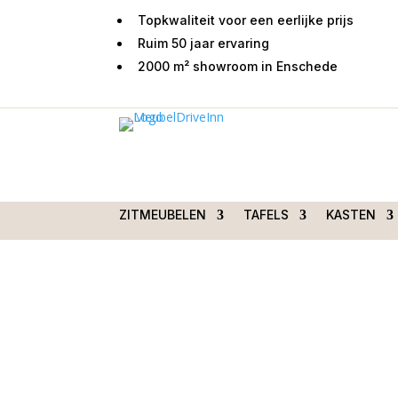
Topkwaliteit voor een eerlijke prijs
Ruim 50 jaar ervaring
2000 m² showroom in Enschede
Home
/
Woondecoraties
/
Vazen en potten
/ Ke
D28H60CM taupe
ZITMEUBELEN
TAFELS
KASTEN