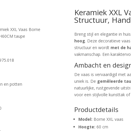
Keramiek XXL V
Structuur, Han
miek XXL Vaas Borne
Breng stijl en elegantie in hu
H60CM taupe
hoog
. Deze decoratieve vaas
structuur en wordt
met de h
vakmanschap. Een karaktervoll
975.018
Ambacht en design
De vaas is vervaardigd met aa
uniek is. De
gemêleerde tau
n en potten
natuurlijke, rustgevende uitstr
voor een stijlvolle kunsttak o
Productdetails
0
Model:
Borne XXL vaas
Hoogte:
60 cm