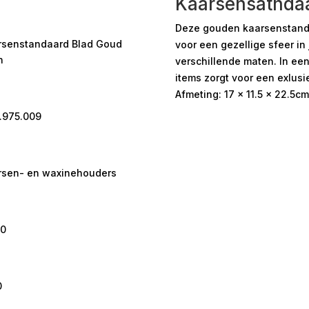
Kaarsensatndaa
Deze gouden kaarsenstanda
rsenstandaard Blad Goud
voor een gezellige sfeer in j
n
verschillende maten. In ee
items zorgt voor een exlusie
Afmeting: 17 x 11.5 x 22.5cm
.975.009
rsen- en waxinehouders
50
0