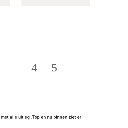
★★★★★
Hans en Willie t
et alle uitleg .Top en nu binnen ziet er
Mooi groot en ru
onze ruime 2 /5