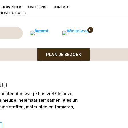
OVER ONS
CONTACT
SHOWROOM
LCONFIGURATOR
aard Blad Goud Klein
0
PLAN JE BEZOEK
andaard – uitvoering klein. Chique design
ijl
dachten dan wat je hier ziet?
In onze
le meubel helemaal zelf samen. Kies uit
ge stoffen, materialen en formaten,