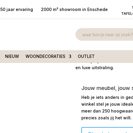
50 jaar ervaring
2000 m² showroom in Enschede
TAFE
Kaarsenstand
arsenstandaard Blad Goud
€
19,75
NIEUW
WOONDECORATIES
OUTLET
Prachtige gouden kaarsenst
en luxe uitstraling.
Jouw meubel, jouw st
Heb je iets anders in ge
winkel stel je jouw idea
meer dan 250 hoogwaardi
precies zoals jij het wilt.