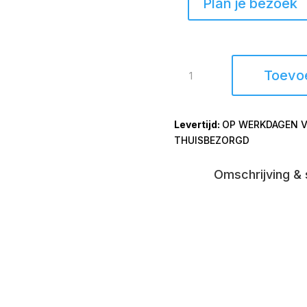
Plan je bezoek
Kaarsenstandaard
Toevo
Blad
Goud
Klein
OP WERKDAGEN V
aantal
THUISBEZORGD
Omschrijving & 