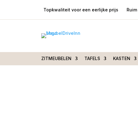
Topkwaliteit voor een eerlijke prijs
Ruim 
Home
/
Woondecoraties
/
Sfeerartikelen
/ Ka
Klein
ZITMEUBELEN
TAFELS
KASTEN