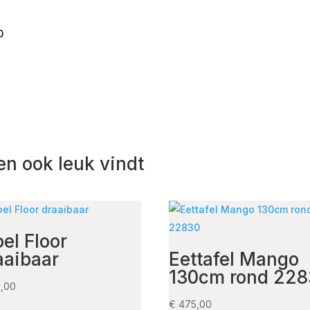
0
en ook leuk vindt
oel Floor
aaibaar
Eettafel Mango
130cm rond 22
,00
€
475,00