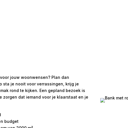
 is voor jouw woonwensen? Plan dan
ta je nooit voor verrassingen, krijg je
emak rond te kijken. Een gepland bezoek is
We zorgen dat iemand voor je klaarstaat en je
d
 en budget
room van 2000 m²