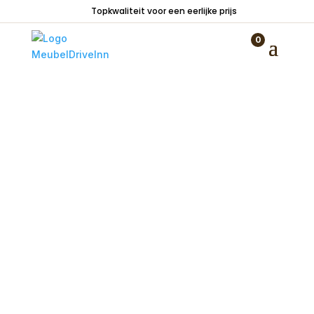
Topkwaliteit voor een eerlijke prijs
Home
/
Woondecoraties
/
Onderhoudsmiddelen
/ Iproteqt textielbeschermer – inpregneerspray
0