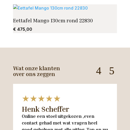
Eettafel Mango 130cm rond 22830
Alu A
€
475,00
€
525
Wat onze klanten
over ons zeggen
★★★★★
Henk Scheffer
H
Online een stoel uitgekozen ,even
M
contact gehad met wat vragen heel
en
goed geholpen met alle uitleg .Top en nu
w