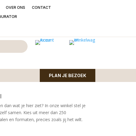
OVER ONS
CONTACT
GURATOR
d 3 glazen bollen
e ophangbalk in goudkleurig metaal en 3 glazen
PLAN JE BEZOEK
l
n dan wat je hier ziet?
In onze winkel stel je
zelf samen. Kies uit meer dan 250
en en formaten, precies zoals jij het wilt.