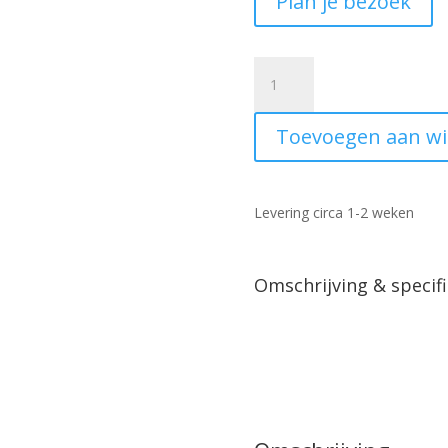
Plan je bezoek
Hanglamp
rond
3
Toevoegen aan w
glazen
bollen
goud
aantal
Levering circa 1-2 weken
Omschrijving & specifi