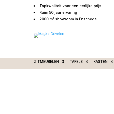
Topkwaliteit voor een eerlijke prijs
Ruim 50 jaar ervaring
2000 m² showroom in Enschede
Home
/
Woondecoraties
/
Verlichting
/ Hanglamp
ZITMEUBELEN
TAFELS
KASTEN