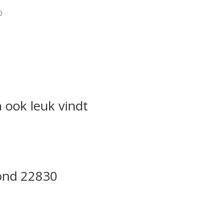
0
 ook leuk vindt
ond 22830