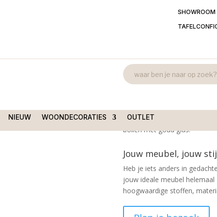
SHOWROOM
TAFELCONFI
Hanglamp ron
 rond 3 glazen bollen goud
goud
€
125,00
NIEUW
WOONDECORATIES
OUTLET
Exclusieve hanglamp met rond
bollen met goud glas.
Jouw meubel, jouw stij
Heb je iets anders in gedachte
jouw ideale meubel helemaal 
hoogwaardige stoffen, material