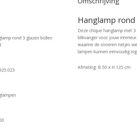
Omschrijving
Hanglamp rond 
Deze chique hanglamp met 3 gl
blikvanger voor jouw interie
lamp rond 3 glazen bollen
waarine de snoeren netjes we
d
lampen kunnen eenvoudig ing
Afmeting: B 50 x H 125 cm
925.023
glampen
00