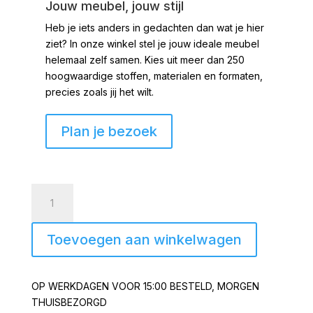
Jouw meubel, jouw stijl
Heb je iets anders in gedachten dan wat je hier
ziet?
In onze winkel stel je jouw ideale meubel
helemaal zelf samen. Kies uit meer dan 250
hoogwaardige stoffen, materialen en formaten,
precies zoals jij het wilt.
Plan je bezoek
Hanglamp
gaas
brons
Toevoegen aan winkelwagen
28x28x51
aantal
OP WERKDAGEN VOOR 15:00 BESTELD, MORGEN
THUISBEZORGD