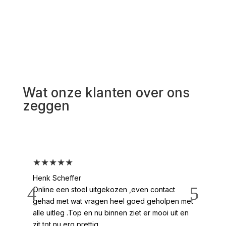
Wat onze klanten over ons
zeggen
★★★★★
★
Henk Scheffer
Han
Online een stoel uitgekozen ,even contact
Moo
gehad met wat vragen heel goed geholpen met
heel
alle uitleg .Top en nu binnen ziet er mooi uit en
ges
zit tot nu erg prettig
2 /