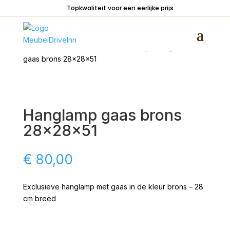
Topkwaliteit voor een eerlijke prijs
Home
/
Woondecoraties
/
Verlichting
/ Hanglamp
gaas brons 28x28x51
Hanglamp gaas brons
28x28x51
€
80,00
Exclusieve hanglamp met gaas in de kleur brons – 28
cm breed