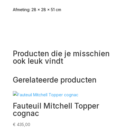
Afmeting: 28 x 28 x 51 cm
Producten die je misschien
ook leuk vindt
Gerelateerde producten
Fauteuil Mitchell Topper
Alu
cognac
kla
€
435,00
€
525,