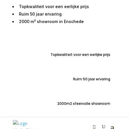
Topkwaliteit voor een eerlijke prijs
Ruim 50 jaar ervaring
2000 m² showroom in Enschede
Home
/
Woondecoraties
/
Wanddecoraties
/
Schilderijen en spiegels
/ Glasschilderij vrouw
goudtinten 063
Topkwaliteit voor een eerlijke prijs
Glasschilderij vrouw
goudtinten 063
Ruim 50 jaar ervaring
€
175,00
2000m2 sfeervolle showroom
Modern en stijlvol glaschilderij, prachtige vrouw met
goudtinten.