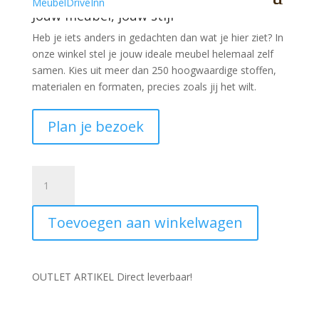
Jouw meubel, jouw stijl
Heb je iets anders in gedachten dan wat je hier ziet?
In
onze winkel stel je jouw ideale meubel helemaal zelf
samen. Kies uit meer dan 250 hoogwaardige stoffen,
materialen en formaten, precies zoals jij het wilt.
Plan je bezoek
Glasschilderij
vrouw
goudtinten
Toevoegen aan winkelwagen
063
aantal
OUTLET ARTIKEL Direct leverbaar!