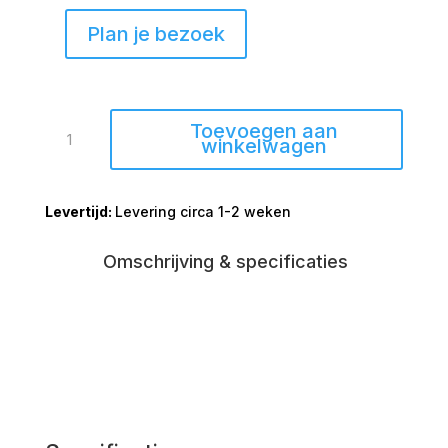
Plan je bezoek
Eetkamertafel
Toevoegen aan
Denver
winkelwagen
ovaal
mango
Levering circa 1-2 weken
zwart
210cm
aantal
Omschrijving & specificaties