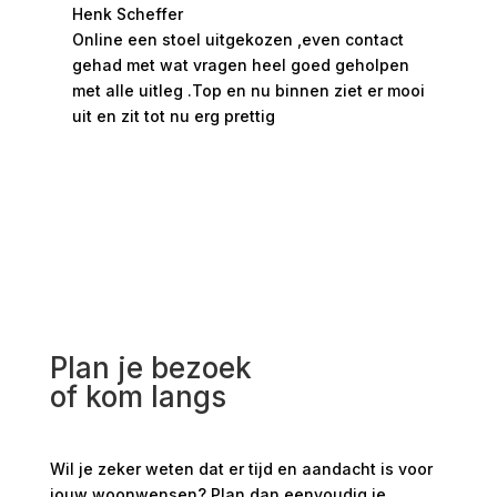
Henk Scheffer
Han
Online een stoel uitgekozen ,even contact
Moo
gehad met wat vragen heel goed geholpen
hee
met alle uitleg .Top en nu binnen ziet er mooi
ges
uit en zit tot nu erg prettig
rui
bed
Plan je bezoek
of kom langs
Wil je zeker weten dat er tijd en aandacht is voor
jouw woonwensen? Plan dan eenvoudig je