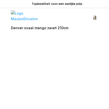
Topkwaliteit voor een eerlijke prijs
Home
/
Tafels
/
Eetkamertafels
/ Eetkamertafel
Denver ovaal mango zwart 210cm