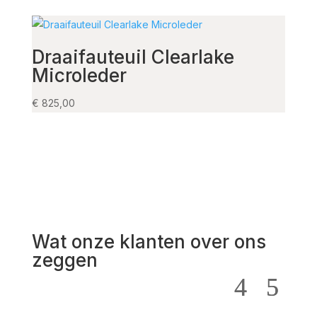
Draaifauteuil Clearlake
Fau
Microleder
arm
€
825,00
€
325,
Wat onze klanten over ons
zeggen