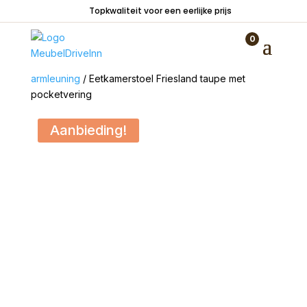
Topkwaliteit voor een eerlijke prijs
0
Home
/
Zitmeubelen
/
Stoelen
/
Stoelen zonder
armleuning
/ Eetkamerstoel Friesland taupe met
pocketvering
Aanbieding!