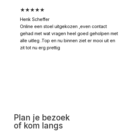
★★★★★
★
Henk Scheffer
Han
Online een stoel uitgekozen ,even contact
Moo
gehad met wat vragen heel goed geholpen met
heel
alle uitleg .Top en nu binnen ziet er mooi uit en
ges
zit tot nu erg prettig
2 /
voo
Plan je bezoek
of kom langs