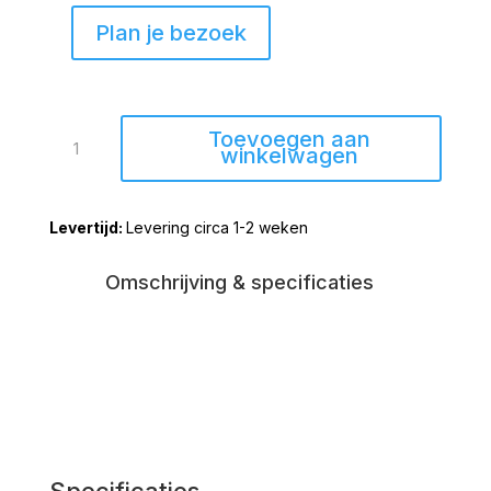
Plan je bezoek
Eetkamerstoel
Toevoegen aan
Friesland
winkelwagen
taupe
met
Levering circa 1-2 weken
pocketvering
aantal
Omschrijving & specificaties
Specificaties