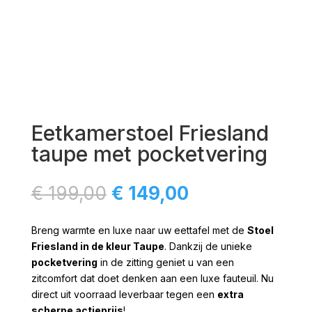
Eetkamerstoel Friesland
taupe met pocketvering
Oorspronkelijke
Huidige
€
199,00
€
149,00
prijs
prijs
was:
is:
Breng warmte en luxe naar uw eettafel met de
Stoel
€ 199,00.
€ 149,00.
Friesland in de kleur Taupe
. Dankzij de unieke
pocketvering
in de zitting geniet u van een
zitcomfort dat doet denken aan een luxe fauteuil. Nu
direct uit voorraad leverbaar tegen een
extra
scherpe actieprijs
!