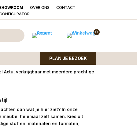
OVER ONS
CONTACT
SHOWROOM
LCONFIGURATOR
l Actu draaibaar met
0
n
PLAN JE BEZOEK
l Actu, verkrijgbaar met meerdere prachtige
ijl
dachten dan wat je hier ziet?
In onze
le meubel helemaal zelf samen. Kies uit
ge stoffen, materialen en formaten,