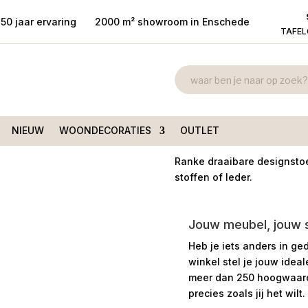
50 jaar ervaring
2000 m² showroom in Enschede
TAFE
Eetkamerstoe
armleuning
/ Eetkamerstoel
armleuninge
€
375,00
NIEUW
WOONDECORATIES
OUTLET
Ranke draaibare designstoe
stoffen of leder.
Jouw meubel, jouw st
Heb je iets anders in ge
winkel stel je jouw idea
meer dan 250 hoogwaardi
precies zoals jij het wilt.