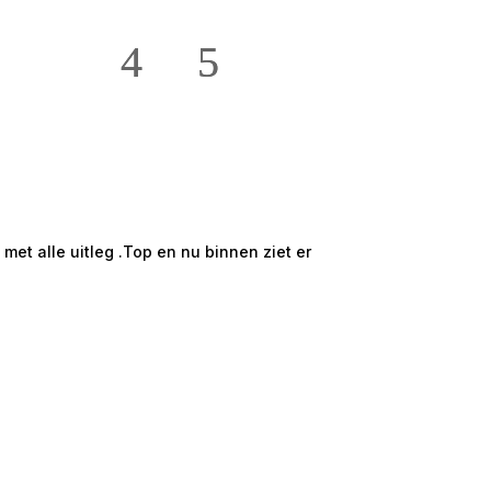
★★★★★
Hans en Willie t
et alle uitleg .Top en nu binnen ziet er
Mooi groot en ru
onze ruime 2 /5