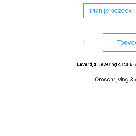
Plan je bezoek
Eetkamerstoel
Toevo
Actu
draaibaar
met
Levering circa 6
armleuningen
aantal
Omschrijving & 