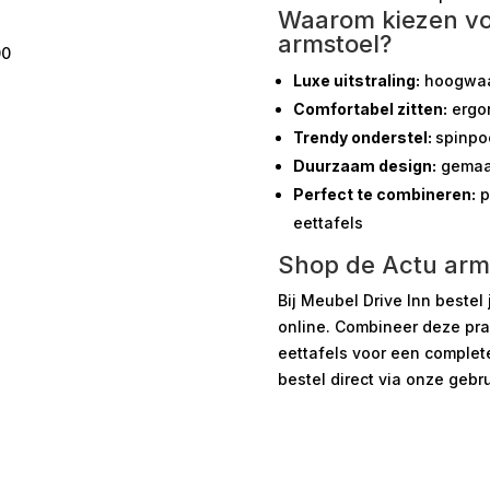
Waarom kiezen vo
armstoel?
00
Luxe uitstraling:
hoogwaard
Comfortabel zitten:
ergo
Trendy onderstel:
spinpo
Duurzaam design:
gemaak
Perfect te combineren:
p
eettafels
Shop de Actu arms
Bij
Meubel Drive Inn
bestel 
online. Combineer deze pra
eettafels voor een complet
bestel direct via onze gebr