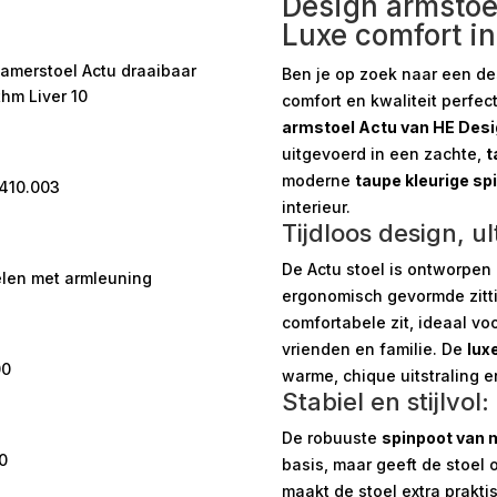
Design armstoe
Luxe comfort in 
amerstoel Actu draaibaar
Ben je op zoek naar een de
hm Liver 10
comfort en kwaliteit perfe
armstoel Actu van HE Desi
uitgevoerd in een zachte,
t
moderne
taupe kleurige sp
.410.003
interieur.
Tijdloos design, u
De Actu stoel is ontworpen 
elen met armleuning
ergonomisch gevormde zitt
comfortabele zit, ideaal vo
vrienden en familie. De
lux
00
warme, chique uitstraling en
Stabiel en stijlvol
De robuuste
spinpoot van 
0
basis, maar geeft de stoel 
maakt de stoel extra prakti