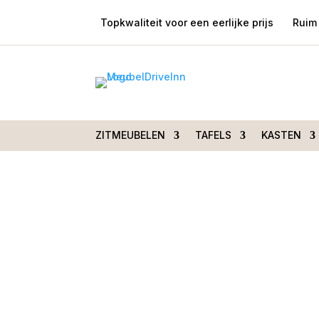
Topkwaliteit voor een eerlijke prijs
Ruim 
Home
/
Zitmeubelen
/
Stoelen
/
Stoelen met 
Actu draaibaar met armleuningen
ZITMEUBELEN
TAFELS
KASTEN