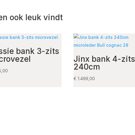
en ook leuk vindt
ssie bank 3-zits
crovezel
Jinx bank 4-zit
240cm
5,00
€
1.499,00