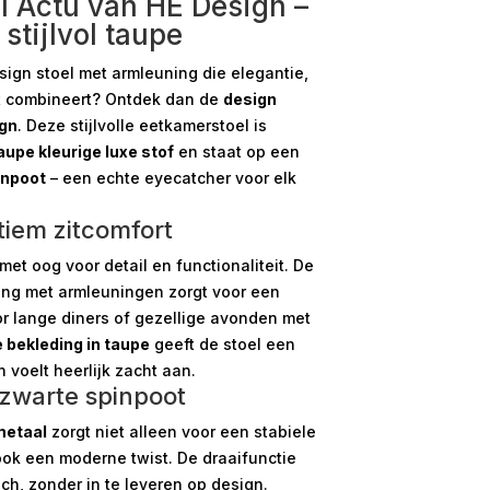
l Actu van HE Design –
stijlvol taupe
sign stoel met armleuning die elegantie,
ct combineert? Ontdek dan de
design
gn
. Deze stijlvolle eetkamerstoel is
aupe kleurige luxe stof
en staat op een
inpoot
– een echte eyecatcher voor elk
ltiem zitcomfort
met oog voor detail en functionaliteit. De
ing met armleuningen zorgt voor een
or lange diners of gezellige avonden met
e bekleding in taupe
geeft de stoel een
 voelt heerlijk zacht aan.
: zwarte spinpoot
metaal
zorgt niet alleen voor een stabiele
ook een moderne twist. De draaifunctie
sch, zonder in te leveren op design.