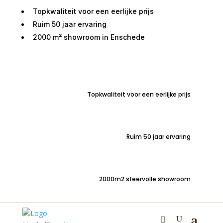
Topkwaliteit voor een eerlijke prijs
Ruim 50 jaar ervaring
2000 m² showroom in Enschede
Home
/
Zitmeubelen
/
Stoelen
/
Stoelen zonder
armleuning
/ Eetkamerbank Monopoly 150cm Lamulux
eiken
Topkwaliteit voor een eerlijke prijs
Eetkamerbank Monopoly
Ruim 50 jaar ervaring
150cm Lamulux eiken
2000m2 sfeervolle showroom
€
360,00
Handige eetkamerbank 150cm van slijtvast Lamulux in
eiken natur met zwart metaal.