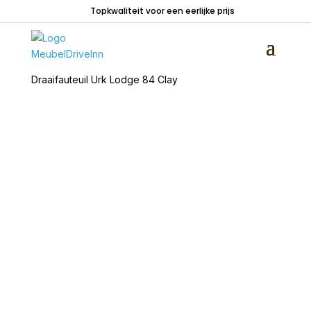
Topkwaliteit voor een eerlijke prijs
Home
/
Zitmeubelen
/
Fauteuils
/
Draaistoelen
/
Draaifauteuil Urk Lodge 84 Clay