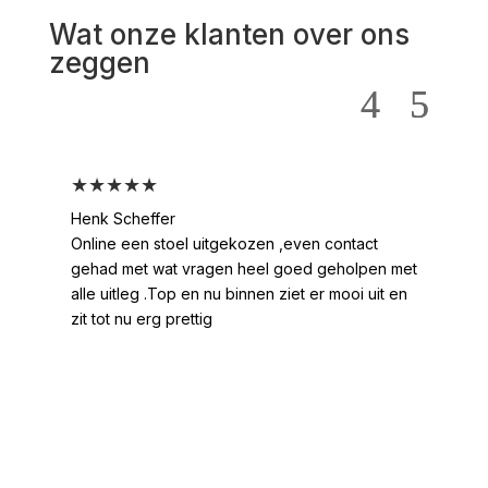
Wat onze klanten over ons
zeggen
★★★★★
★
Henk Scheffer
Han
Online een stoel uitgekozen ,even contact
Moo
gehad met wat vragen heel goed geholpen met
heel
alle uitleg .Top en nu binnen ziet er mooi uit en
ges
zit tot nu erg prettig
2 /
voo