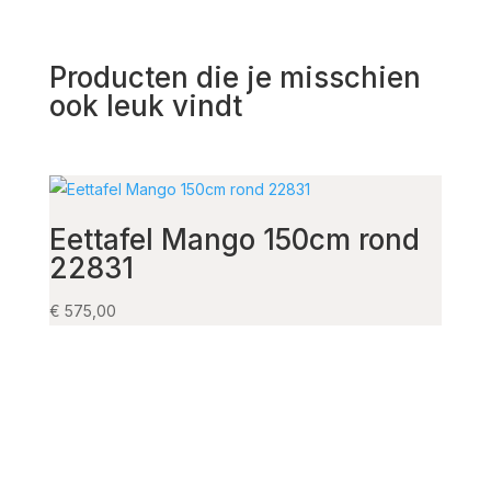
Producten die je misschien
ook leuk vindt
Eettafel Mango 150cm rond
Alu
22831
€
525,
€
575,00