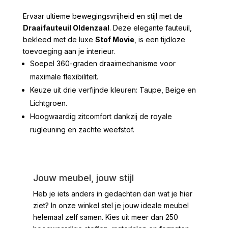
prijs
prijs
was:
is:
Ervaar ultieme bewegingsvrijheid en stijl met de
€ 599,00.
€ 399,00.
Draaifauteuil Oldenzaal
. Deze elegante fauteuil,
bekleed met de luxe
Stof Movie
, is een tijdloze
toevoeging aan je interieur.
Soepel 360-graden draaimechanisme voor
maximale flexibiliteit.
Keuze uit drie verfijnde kleuren: Taupe, Beige en
Lichtgroen.
Hoogwaardig zitcomfort dankzij de royale
rugleuning en zachte weefstof.
Jouw meubel, jouw stijl
Heb je iets anders in gedachten dan wat je hier
ziet?
In onze winkel stel je jouw ideale meubel
helemaal zelf samen. Kies uit meer dan 250