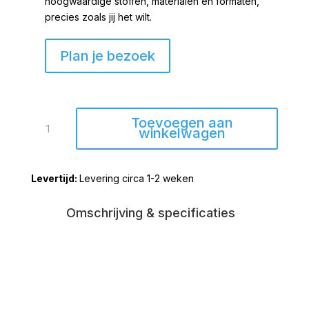
hoogwaardige stoffen, materialen en formaten,
precies zoals jij het wilt.
Plan je bezoek
Draaifauteuil
Toevoegen aan
Oldenzaal
winkelwagen
met
hocker
Levering circa 1-2 weken
stof
Taupe
aantal
Omschrijving & specificaties