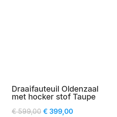
Draaifauteuil Oldenzaal
met hocker stof Taupe
Oorspronkelijke
Huidige
€
599,00
€
399,00