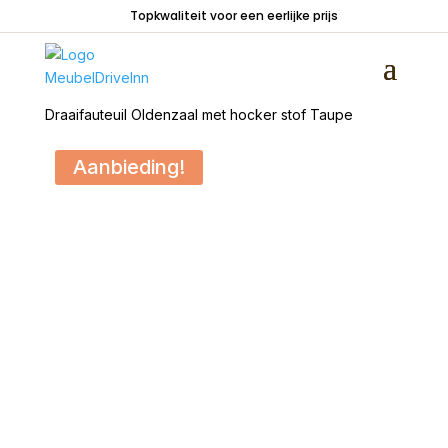
Topkwaliteit voor een eerlijke prijs
Home
/
Zitmeubelen
/
Fauteuils
/
Draaistoelen
/
Draaifauteuil Oldenzaal met hocker stof Taupe
Aanbieding!