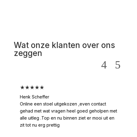
Wat onze klanten over ons
zeggen
★★★★★
★
Henk Scheffer
Han
Online een stoel uitgekozen ,even contact
Moo
gehad met wat vragen heel goed geholpen met
heel
alle uitleg .Top en nu binnen ziet er mooi uit en
ges
zit tot nu erg prettig
2 /
voo