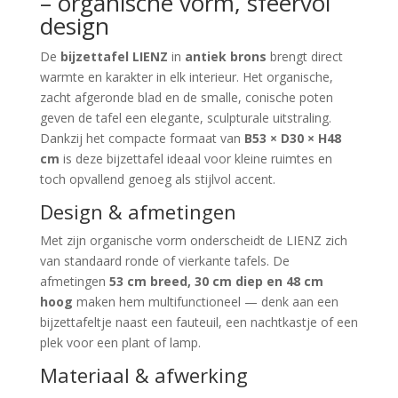
– organische vorm, sfeervol
design
De
bijzettafel LIENZ
in
antiek brons
brengt direct
warmte en karakter in elk interieur. Het organische,
zacht afgeronde blad en de smalle, conische poten
geven de tafel een elegante, sculpturale uitstraling.
Dankzij het compacte formaat van
B53 × D30 × H48
cm
is deze bijzettafel ideaal voor kleine ruimtes en
toch opvallend genoeg als stijlvol accent.
Design & afmetingen
Met zijn organische vorm onderscheidt de LIENZ zich
van standaard ronde of vierkante tafels. De
afmetingen
53 cm breed, 30 cm diep en 48 cm
hoog
maken hem multifunctioneel — denk aan een
bijzettafeltje naast een fauteuil, een nachtkastje of een
plek voor een plant of lamp.
Materiaal & afwerking