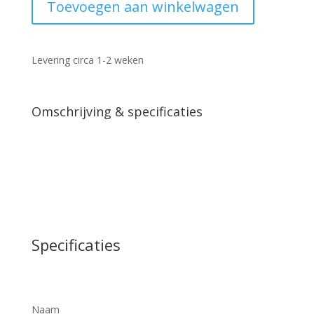
Toevoegen aan winkelwagen
antiek
brons
53cm
aantal
Levering circa 1-2 weken
Omschrijving & specificaties
Specificaties
Naam