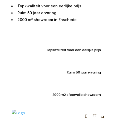
Topkwaliteit voor een eerlijke prijs
Ruim 50 jaar ervaring
2000 m² showroom in Enschede
Home
/
Tafels
/
Salontafels
/ Bijzettafel LIENZ
organisch antiek brons 53cm
Topkwaliteit voor een eerlijke prijs
Ruim 50 jaar ervaring
Bijzettafel LIENZ
organisch antiek brons
2000m2 sfeervolle showroom
53cm
€
79,00