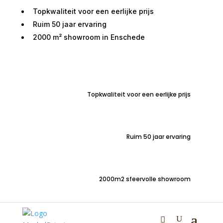
Topkwaliteit voor een eerlijke prijs
Ruim 50 jaar ervaring
2000 m² showroom in Enschede
Home
/
Zitmeubelen
/
Rechte banken
/ Bankstel
Enschede 3+2,5 zits Microleder
Topkwaliteit voor een eerlijke prijs
Ruim 50 jaar ervaring
2000m2 sfeervolle showroom
Bankstel Enschede 3+2,5
zits Microleder