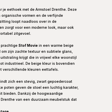
ar je eethoek met de Armstoel Drenthe. Deze
ijn organische vormen en de verfijnde
itting loopt naadloos over in de
een zorgt voor een moderne look, maar ook
rtabel zitgevoel.
e prachtige
Stof Movie
in een warme beige
 om zijn zachte textuur en subtiele glans,
tstraling krijgt die in vrijwel elke woonstijl
t industrieel. De beige kleur is bovendien
 verschillende kleuren eettafels.
vindt zich een stevig, zwart gepoedercoat
e poten geven de stoel een luchtig karakter,
teit bieden. Dankzij de hoogwaardige
e Drenthe van een duurzaam meubelstuk dat
ntage