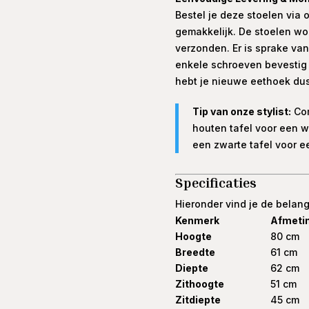
Bestel je deze stoelen vi
gemakkelijk. De stoelen wo
verzonden. Er is sprake va
enkele schroeven bevestig j
hebt je nieuwe eethoek dus
Tip van onze stylist:
Com
houten tafel voor een wa
een zwarte tafel voor ee
Specificaties
Hieronder vind je de belang
Kenmerk
Afmeti
Hoogte
80 cm
Breedte
61 cm
Diepte
62 cm
Zithoogte
51 cm
Zitdiepte
45 cm