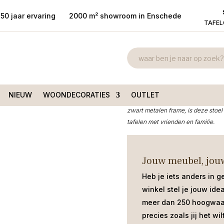
50 jaar ervaring
2000 m² showroom in Enschede
TAFE
Armstoel Dre
t armleuning
/ Armstoel
€
125,00
De
Armstoel Drenthe
in de kleur 
NIEUW
WOONDECORATIES
OUTLET
tijdloos comfort. Bekleed met de l
zwart metalen frame, is deze stoel 
tafelen met vrienden en familie.
Jouw meubel, jouw
Heb je iets anders in g
winkel stel je jouw ide
meer dan 250 hoogwaar
precies zoals jij het wilt