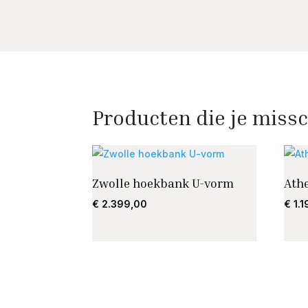
Producten die je missc
Zwolle hoekbank U-vorm
Ath
€
2.399,00
€
1.1