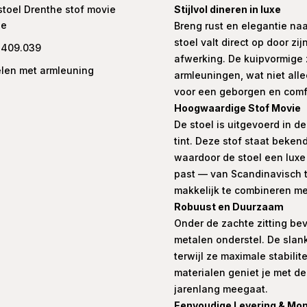
toel Drenthe stof movie
Stijlvol dineren in luxe
ge
Breng rust en elegantie na
stoel valt direct op door z
.409.039
afwerking. De kuipvormige z
elen met armleuning
armleuningen, wat niet all
voor een geborgen en comfo
Hoogwaardige Stof Movie
De stoel is uitgevoerd in d
tint. Deze stof staat bekend
waardoor de stoel een luxe ui
past — van Scandinavisch to
makkelijk te combineren met
Robuust en Duurzaam
Onder de zachte zitting be
metalen onderstel. De slank
terwijl ze maximale stabili
materialen geniet je met d
jarenlang meegaat.
Eenvoudige Levering & Mo