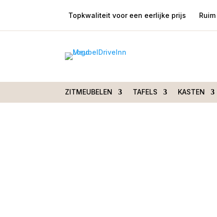
Topkwaliteit voor een eerlijke prijs
Ruim 
Home
/
Zitmeubelen
/
Stoelen
/
Stoelen me
Drenthe stof movie beige
ZITMEUBELEN
TAFELS
KASTEN