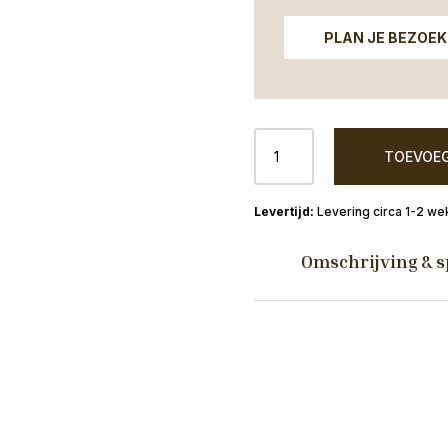
PLAN JE BEZOEK
Armstoel
TOEVOEG
Drenthe
stof
movie
Levering circa 1-2 we
beige
aantal
Omschrijving & s