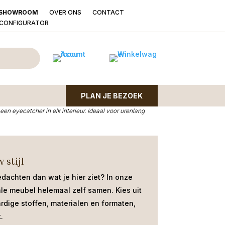
OVER ONS
CONTACT
SHOWROOM
LCONFIGURATOR
nthe stof movie beige
beige is de perfecte combinatie van modern design en
PLAN JE BEZOEK
uxe, zachte
Stof Movie
en ondersteund door een elegant
een eyecatcher in elk interieur. Ideaal voor urenlang
 stijl
edachten dan wat je hier ziet?
In onze
ale meubel helemaal zelf samen. Kies uit
dige stoffen, materialen en formaten,
.