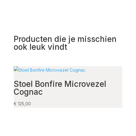
Producten die je misschien
ook leuk vindt
Stoel Bonfire Microvezel
Alu
Cognac
€
525,
€
125,00