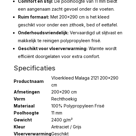
Comfort en stijl:
De poolhoogte van 11 mm biedt
een aangenaam zacht gevoel onder de voeten.
Ruim formaat:
Met 200×290 cm is het kleed
geschikt voor onder een zithoek, bed of eettafel.
Onderhoudsvriendelijk:
Vervaardigd uit slijtvast en
makkelijk te reinigen polypropyleen frisé.
Geschikt voor vloerverwarming:
Warmte wordt
efficiënt doorgelaten voor extra comfort.
Specificaties
Vloerkleed Malaga 2121 200×290
Productnaam
cm
Afmetingen
200×290 cm
Vorm
Rechthoekig
Materiaal
100% Polypropyleen Frisé
Poolhoogte
11 mm
Gewicht
2400 g/m²
Kleur
Antraciet / Grijs
Vloerverwarming
Geschikt