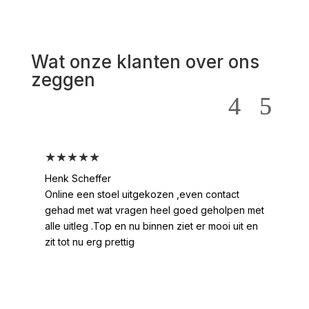
Wat onze klanten over ons
zeggen
★★★★★
★
Henk Scheffer
Han
Online een stoel uitgekozen ,even contact
Moo
gehad met wat vragen heel goed geholpen met
heel
alle uitleg .Top en nu binnen ziet er mooi uit en
ges
zit tot nu erg prettig
2 /
voo