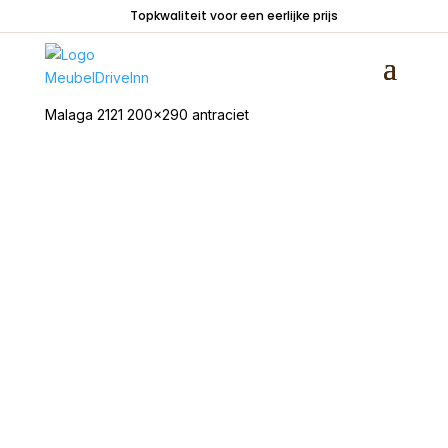
Topkwaliteit voor een eerlijke prijs
Home
/
Woondecoraties
/
Vloerkleden
/ Vloerkleed
Malaga 2121 200×290 antraciet