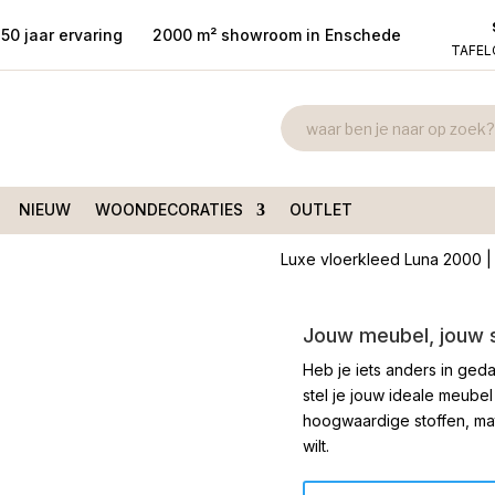
50 jaar ervaring
2000 m² showroom in Enschede
TAFE
Vloerkleed L
kleed Luna 2000 Taupe
250cm rond
€
565,00
NIEUW
WOONDECORATIES
OUTLET
Luxe vloerkleed Luna 2000 | r
Jouw meubel, jouw st
Heb je iets anders in geda
stel je jouw ideale meubel
hoogwaardige stoffen, mate
wilt.