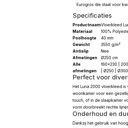
Eurogros die staat voor kwa
Specificaties
Productnaam
Vloerkleed L
Materiaal
100% Polyest
Poolhoogte
40 mm
Gewicht
3550 g/m²
Antislip
Nee
Afmetingen
Ø250 cm
Alle
160×230 | 20
afmetingen
| Ø250 | Ø300
Perfect voor diver
Het Luna 2000 vloerkleed is v
woonkamer voor een gezellige
touch, of in de slaapkamer vo
vorm doorbreekt rechte lijnen
Onderhoud en du
Dankzij het gebruik van hoog