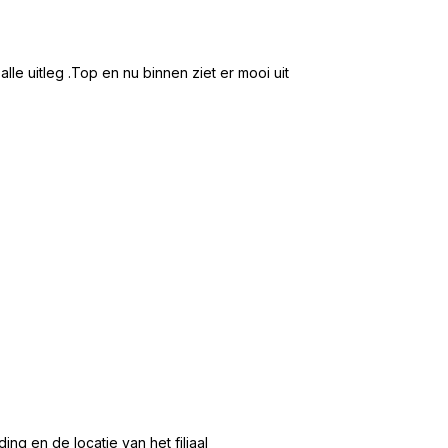
★★★★★
Hans en Willie te
e uitleg .Top en nu binnen ziet er mooi uit
Mooi groot en ru
2 /5 zitsbank ge