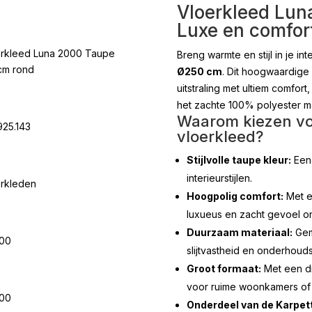
Vloerkleed Lun
Luxe en comfort
rkleed Luna 2000 Taupe
Breng warmte en stijl in je in
cm rond
Ø250 cm
. Dit hoogwaardige
uitstraling met ultiem comfor
het zachte 100% polyester ma
Waarom kiezen vo
925.143
vloerkleed?
Stijlvolle taupe kleur:
Een 
interieurstijlen.
rkleden
Hoogpolig comfort:
Met e
luxueus en zacht gevoel o
Duurzaam materiaal:
Gem
.00
slijtvastheid en onderhou
Groot formaat:
Met een di
voor ruime woonkamers of 
.00
Onderdeel van de Karpett