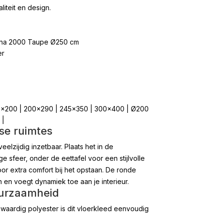
liteit en design.
una 2000 Taupe Ø250 cm
er
0×200 | 200×290 | 245×350 | 300×400 | Ø200
 |
se ruimtes
eelzijdig inzetbaar. Plaats het in de
 sfeer, onder de eettafel voor een stijlvolle
or extra comfort bij het opstaan. De ronde
 en voegt dynamiek toe aan je interieur.
urzaamheid
waardig polyester is dit vloerkleed eenvoudig