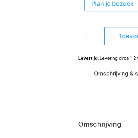
Plan je bezoek
Vloerkleed
Toevo
Luna
2000
Taupe
Levering circa 1-
250cm
rond
aantal
Omschrijving & s
Omschrijving