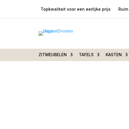
Topkwaliteit voor een eerlijke prijs
Ruim 
Home
/
Woondecoraties
/
Vloerkleden
/ Vloer
250cm rond
ZITMEUBELEN
TAFELS
KASTEN