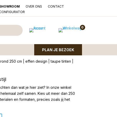
OVER ONS
CONTACT
SHOWROOM
LCONFIGURATOR
una 2000 Taupe
0
PLAN JE BEZOEK
ond 250 cm | effen design | taupe tinten |
ijl
chten dan wat je hier ziet?
In onze winkel
 helemaal zelf samen. Kies uit meer dan 250
rialen en formaten, precies zoals jij het