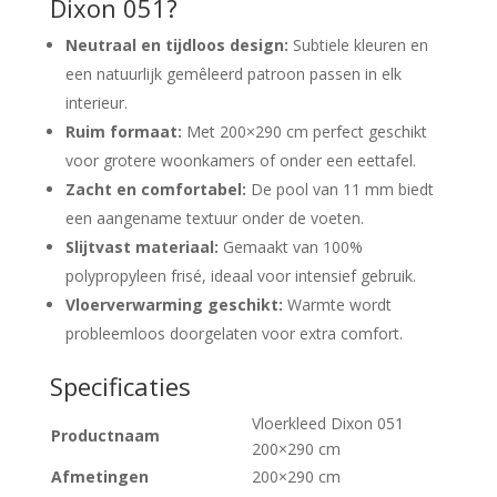
Dixon 051?
Neutraal en tijdloos design:
Subtiele kleuren en
een natuurlijk gemêleerd patroon passen in elk
interieur.
Ruim formaat:
Met 200×290 cm perfect geschikt
voor grotere woonkamers of onder een eettafel.
Zacht en comfortabel:
De pool van 11 mm biedt
een aangename textuur onder de voeten.
Slijtvast materiaal:
Gemaakt van 100%
polypropyleen frisé, ideaal voor intensief gebruik.
Vloerverwarming geschikt:
Warmte wordt
probleemloos doorgelaten voor extra comfort.
Specificaties
Vloerkleed Dixon 051
Productnaam
200×290 cm
Afmetingen
200×290 cm