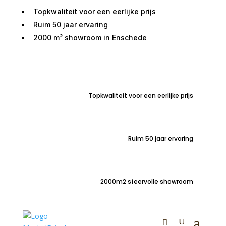
Topkwaliteit voor een eerlijke prijs
Ruim 50 jaar ervaring
2000 m² showroom in Enschede
Home
/
Woondecoraties
/
Vloerkleden
/ Vloerkleed
Dixon 051 200×290 Beige
Topkwaliteit voor een eerlijke prijs
Vloerkleed Dixon 051
200×290 Beige
Ruim 50 jaar ervaring
€
329,00
2000m2 sfeervolle showroom
Modern laagpolig vloerkleed Dixon 051 | 200x290cm |
abstract patroon | beige tinten |
Jouw meubel, jouw stijl