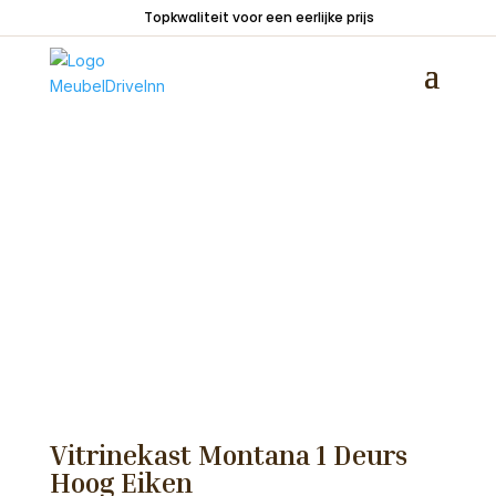
Topkwaliteit voor een eerlijke prijs
Home
/
Kasten
/
Vitrinekasten
/ Vitrinekast
Montana 1 Deurs Hoog Eiken
Vitrinekast Montana 1 Deurs
Hoog Eiken