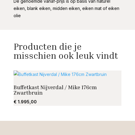
De genoemde vanaf-prijs is op basis van naturel
eiken, blank eiken, midden eiken, eiken mat of eiken
olie
Producten die je
misschien ook leuk vindt
Buffetkast Nijverdal / Mike 176cm
TV dr
Zwartbruin
€
1.08
€
1.995,00