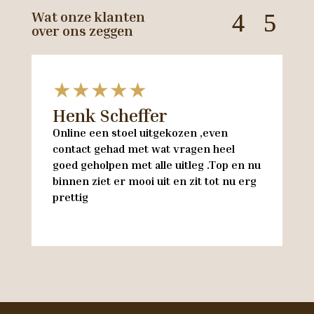
Wat onze klanten
over ons zeggen
★★★★★
Henk Scheffer
H
Online een stoel uitgekozen ,even
M
contact gehad met wat vragen heel
en
goed geholpen met alle uitleg .Top en nu
w
binnen ziet er mooi uit en zit tot nu erg
w
prettig
M