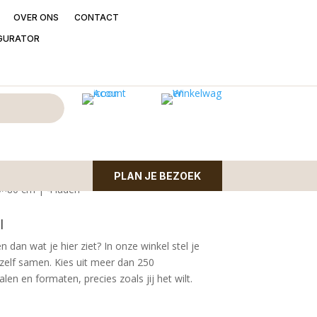
OVER ONS
CONTACT
GURATOR
ontafel Arlington
sgraat
el Arlington met visgraat motief | mango
PLAN JE BEZOEK
0×80 cm | 4 laden
l
n dan wat je hier ziet?
In onze winkel stel je
zelf samen. Kies uit meer dan 250
en en formaten, precies zoals jij het wilt.