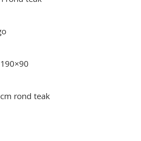
go
 190×90
0cm rond teak