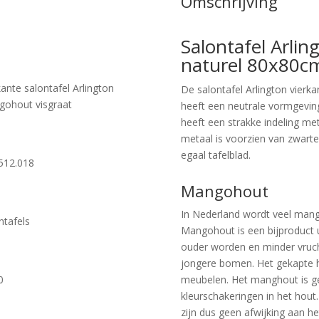
Omschrijving
Salontafel Arli
naturel 80x80c
kante salontafel Arlington
De salontafel Arlington vierk
ohout visgraat
heeft een neutrale vormgeving 
heeft een strakke indeling met
metaal is voorzien van zwarte
egaal tafelblad.
512.018
Mangohout
In Nederland wordt veel mang
ntafels
Mangohout is een bijproduct 
ouder worden en minder vruc
jongere bomen. Het gekapte h
0
meubelen. Het manghout is ge
kleurschakeringen in het hout
zijn dus geen afwijking aan he