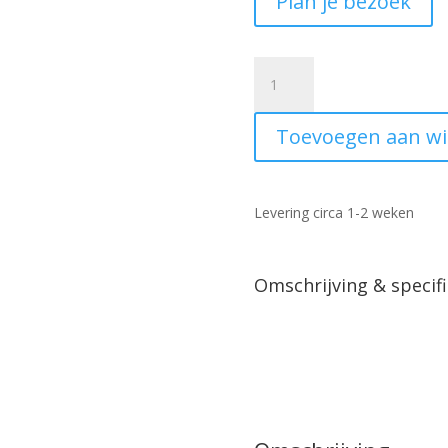
Plan je bezoek
Vierkante
salontafel
Arlington
Toevoegen aan w
mangohout
visgraat
aantal
Levering circa 1-2 weken
Omschrijving & specifi