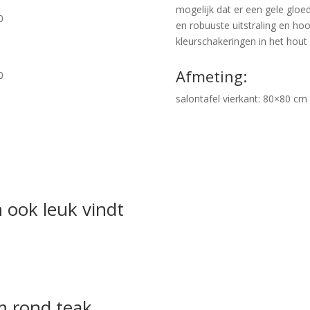
mogelijk dat er een gele gloed 
0
en robuuste uitstraling en hoo
kleurschakeringen in het hout 
Afmeting:
0
salontafel vierkant: 80×80 c
 ook leuk vindt
m rond teak