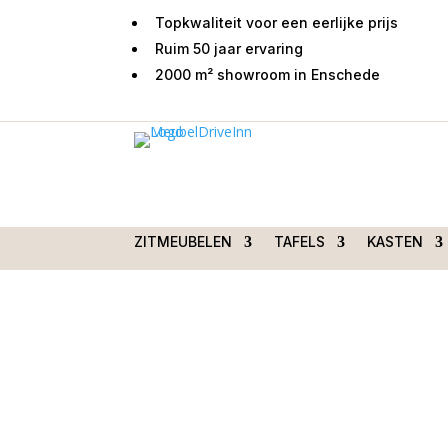
Topkwaliteit voor een eerlijke prijs
Ruim 50 jaar ervaring
2000 m² showroom in Enschede
Home
/
Tafels
/
Salontafels
/ Vierkante salontaf
visgraat
ZITMEUBELEN
TAFELS
KASTEN