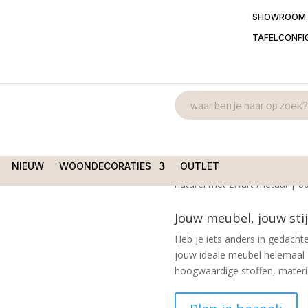
SHOWROOM
TAFELCONFI
Vierkante sal
el Arlington mangohout
mangohout vi
€
385,00
NIEUW
WOONDECORATIES
OUTLET
Vierkante mangohout salontaf
naturel met zwart metaal | 8
Jouw meubel, jouw stij
Heb je iets anders in gedachte
jouw ideale meubel helemaal 
hoogwaardige stoffen, material