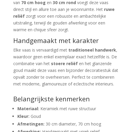
van
70 cm hoog
en
30 cm rond
voegt deze vaas
direct stijl en allure toe aan je woonruimte. Het
ruwe
reliëf
zorgt voor een robuuste en ambachtelijke
uitstraling, terwijl de gouden afwerking voor een
warme en chique sfeer zorgt.
Handgemaakt met karakter
Elke vaas is vervaardigd met
traditioneel handwerk
,
waardoor geen enkel exemplaar exact hetzelfde is. De
combinatie van het
stoere reliëf
en het glanzende
goud maakt deze vaas een bijzonder decoratiestuk dat
opvalt zonder te overheersen. Perfect te combineren
met moderne, glamoureuze of eclectische interieurs.
Belangrijkste kenmerken
Materiaal:
Keramiek met ruwe structuur
Kleur:
Goud
Afmetingen:
30 cm diameter, 70 cm hoog
Afwerking:
Handgemaakt met uniek reliëf