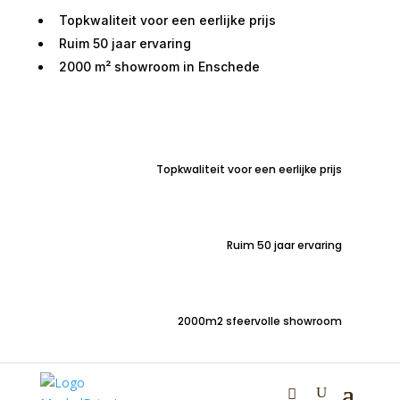
Topkwaliteit voor een eerlijke prijs
Ruim 50 jaar ervaring
2000 m² showroom in Enschede
Home
/
Woondecoraties
/
Vazen en potten
/ Vaas
Keramiek XXL Oldenzaal D30H70CM goud – bruin
Topkwaliteit voor een eerlijke prijs
Vaas Keramiek XXL
Oldenzaal D30H70CM
Ruim 50 jaar ervaring
goud – bruin
2000m2 sfeervolle showroom
€
99,99
Stoere aardewerk Vaas Oldenzaal XXL | kleur