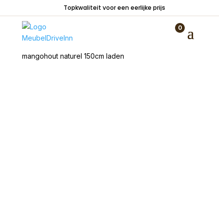
Topkwaliteit voor een eerlijke prijs
0
Home
/
Kasten
/
TV meubelen
/ TV meubel Boaz
mangohout naturel 150cm laden