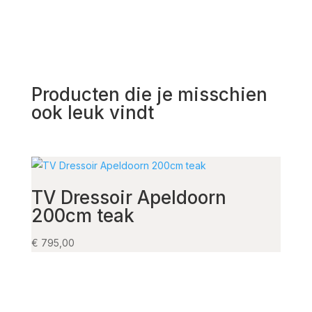
Producten die je misschien
ook leuk vindt
TV Dressoir Apeldoorn
TV 
200cm teak
Gro
€
795,00
€
1.08