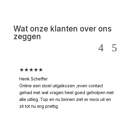
Wat onze klanten over ons
zeggen
★★★★★
★
Henk Scheffer
Han
Online een stoel uitgekozen ,even contact
Moo
gehad met wat vragen heel goed geholpen met
heel
alle uitleg .Top en nu binnen ziet er mooi uit en
ges
zit tot nu erg prettig
2 /
voo