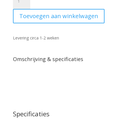
meubel
Boaz
Toevoegen aan winkelwagen
mangohout
naturel
110cm
aantal
Levering circa 1-2 weken
Omschrijving & specificaties
Specificaties