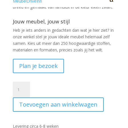
De moderne tv kast Hoogeveen midden is 159cm
breed en gemaakt van lamulux in de kleur eiken zwart.
Jouw meubel, jouw stijl
Heb je iets anders in gedachten dan wat je hier ziet?
In
onze winkel stel je jouw ideale meubel helemaal zelf
samen. Kies uit meer dan 250 hoogwaardige stoffen,
materialen en formaten, precies zoals jij het wilt.
Plan je bezoek
TV
kast
Hoogeveen
Toevoegen aan winkelwagen
midden
eiken
zwart
159cm
Levering circa 6-8 weken