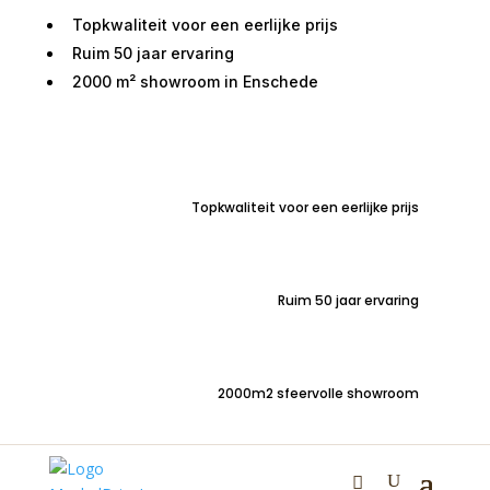
Topkwaliteit voor een eerlijke prijs
Ruim 50 jaar ervaring
2000 m² showroom in Enschede
Home
/
Kasten
/
TV meubelen
/ TV kast Hoogeveen
midden eiken zwart 159cm
Topkwaliteit voor een eerlijke prijs
TV kast Hoogeveen
Ruim 50 jaar ervaring
midden eiken zwart
159cm
2000m2 sfeervolle showroom
€
725,00