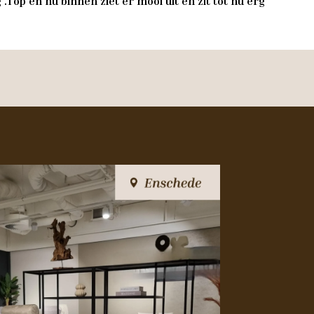
.Top en nu binnen ziet er mooi uit en zit tot nu erg