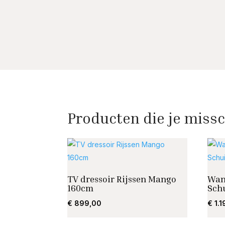
Producten die je missc
TV dressoir Rijssen Mango
Wan
160cm
Sch
€
899,00
€
1.1