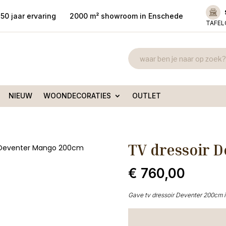
50 jaar ervaring
2000 m² showroom in Enschede
TAFE
NIEUW
WOONDECORATIES
OUTLET
TV dressoir 
r Deventer Mango 200cm
€
760,00
Gave tv dressoir Deventer 200cm in