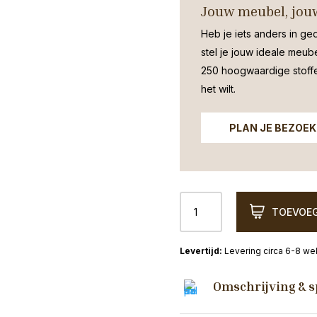
Jouw meubel, jouw
Heb je iets anders in ge
stel je jouw ideale meub
250 hoogwaardige stoffen
het wilt.
PLAN JE BEZOEK
TV
TOEVOEG
dressoir
Deventer
Mango
Levering circa 6-8 w
200cm
aantal
Omschrijving & s