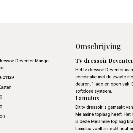
Omschrijving
TV dressoir Devent
ressoir Deventer Mango
cm
Het tv dressoir Deventer ma
combinatie met de zwarte meta
601.139
deuren, 1 lade en open vak. 
Kasten
softclose systeem.
Lamulux
00
00
Dit tv dressoir is gemaakt va
Melamine toplaag heeft. Het 
.00
is deze Melamine toplaag kras,
Lamulux voelt als echt hout e