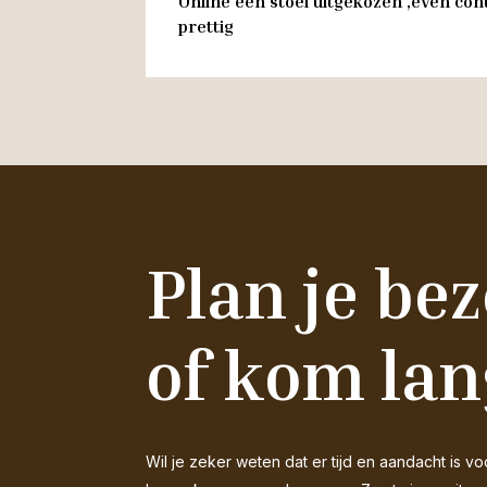
Online een stoel uitgekozen ,even cont
prettig
Plan je be
of kom lan
Wil je zeker weten dat er tijd en aandacht is