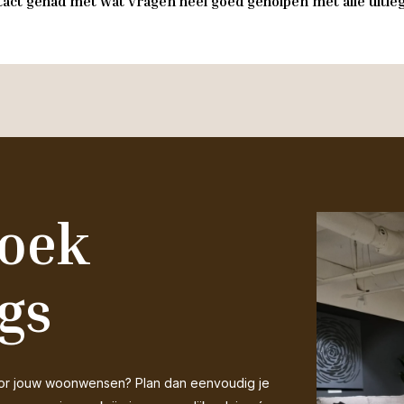
act gehad met wat vragen heel goed geholpen met alle uitleg 
zoek
gs
 voor jouw woonwensen? Plan dan eenvoudig je