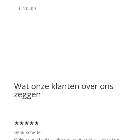
€
435,00
Wat onze klanten over ons
zeggen
★★★★★
Henk Scheffer
Online een stoel uitgekozen ,even contact gehad met