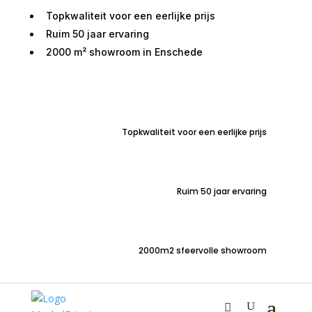
Topkwaliteit voor een eerlijke prijs
Ruim 50 jaar ervaring
2000 m² showroom in Enschede
Home
/
Zitmeubelen
/
Fauteuils
/
Relaxfauteuils
/ Sta-
op stoel Nordhorn Large Bull
Topkwaliteit voor een eerlijke prijs
Sta-op stoel Nordhorn
Large Bull
Ruim 50 jaar ervaring
€
2.675,00
2000m2 sfeervolle showroom
Prachtige moderne sta-op stoel Nordhorn met
microleder Bull | Draaibaar | Large | Maatwerk |