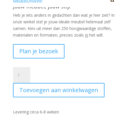
Jouw meubel, jouw stijl
Heb je iets anders in gedachten dan wat je hier ziet?
In
onze winkel stel je jouw ideale meubel helemaal zelf
samen. Kies uit meer dan 250 hoogwaardige stoffen,
materialen en formaten, precies zoals jij het wilt.
Plan je bezoek
Sta-
op
stoel
Toevoegen aan winkelwagen
Nordhorn
Large
Bull
aantal
Levering circa 6-8 weken