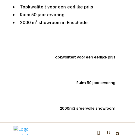
Topkwaliteit voor een eerlijke prijs
Ruim 50 jaar ervaring
2000 m² showroom in Enschede
Home
/
Zitmeubelen
/
Stoelen
/
Stoelen zonder
armleuning
/ Sledestoel Nordhorn stiksel horizontaal
Topkwaliteit voor een eerlijke prijs
Ruim 50 jaar ervaring
Sledestoel Nordhorn
stiksel horizontaal
2000m2 sfeervolle showroom
€
179,00