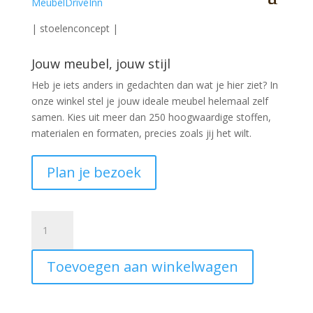
Moderne sledestoel Nordhorn met horizontaal stiksel
| stoelenconcept |
Jouw meubel, jouw stijl
Heb je iets anders in gedachten dan wat je hier ziet?
In
onze winkel stel je jouw ideale meubel helemaal zelf
samen. Kies uit meer dan 250 hoogwaardige stoffen,
materialen en formaten, precies zoals jij het wilt.
Plan je bezoek
Sledestoel
Nordhorn
stiksel
Toevoegen aan winkelwagen
horizontaal
aantal