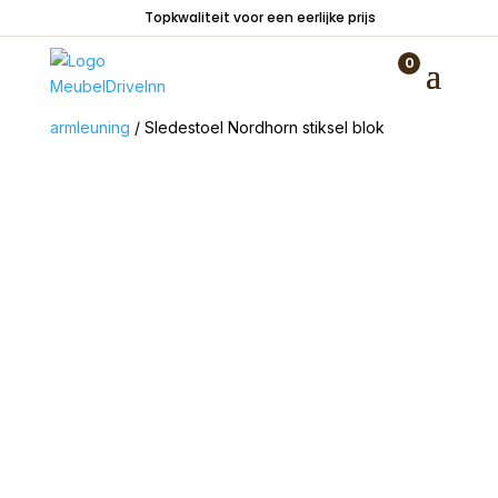
Topkwaliteit voor een eerlijke prijs
0
Home
/
Zitmeubelen
/
Stoelen
/
Stoelen zonder
armleuning
/ Sledestoel Nordhorn stiksel blok