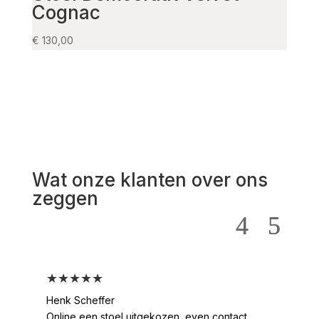
Cognac
€
235,
€
130,00
Wat onze klanten over ons
zeggen
★★★★★
★
Henk Scheffer
Han
Online een stoel uitgekozen ,even contact
Moo