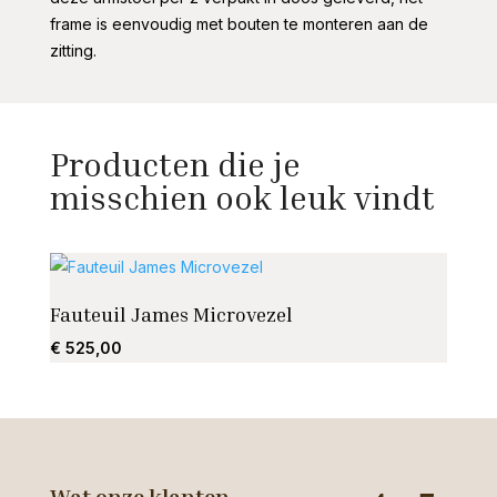
frame is eenvoudig met bouten te monteren aan de
zitting.
Producten die je
misschien ook leuk vindt
Fauteuil James Microvezel
Jessi
€
525,00
€
725
Wat onze klanten