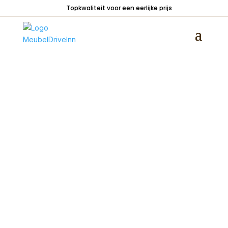
Topkwaliteit voor een eerlijke prijs
Home
/
Zitmeubelen
/
Stoelen
/
Stoelen zonder
armleuning
/ Sledestoel Gronau stiksel verticaal