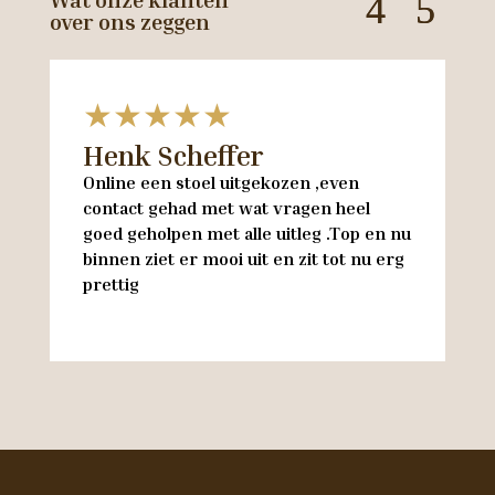
over ons zeggen
★★★★★
Henk Scheffer
H
Online een stoel uitgekozen ,even
M
contact gehad met wat vragen heel
en
goed geholpen met alle uitleg .Top en nu
w
binnen ziet er mooi uit en zit tot nu erg
w
prettig
M