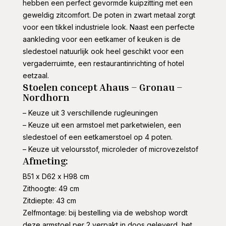
hebben een perfect gevormde kuipzitting met een
geweldig zitcomfort. De poten in zwart metaal zorgt
voor een tikkel industriele look. Naast een perfecte
aankleding voor een eetkamer of keuken is de
sledestoel natuurlijk ook heel geschikt voor een
vergaderruimte, een restaurantinrichting of hotel
eetzaal.
Stoelen concept Ahaus – Gronau –
Nordhorn
– Keuze uit 3 verschillende rugleuningen
– Keuze uit een armstoel met parketwielen, een
sledestoel of een eetkamerstoel op 4 poten.
– Keuze uit veloursstof, microleder of microvezelstof
Afmeting:
B51 x D62 x H98 cm
Zithoogte: 49 cm
Zitdiepte: 43 cm
Zelfmontage: bij bestelling via de webshop wordt
deze armstoel per 2 verpakt in doos geleverd, het