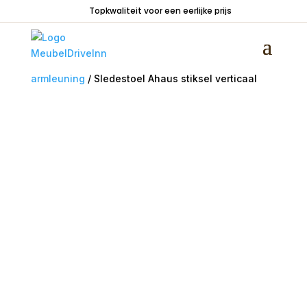
Topkwaliteit voor een eerlijke prijs
Home
/
Zitmeubelen
/
Stoelen
/
Stoelen zonder
armleuning
/ Sledestoel Ahaus stiksel verticaal