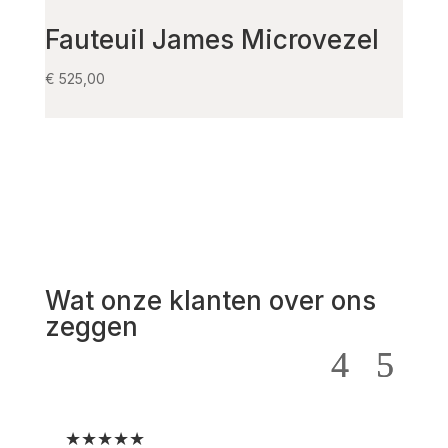
Fauteuil James Microvezel
Ell
Ter
€
525,00
€
1.69
Wat onze klanten over ons
zeggen
★★★★★
★