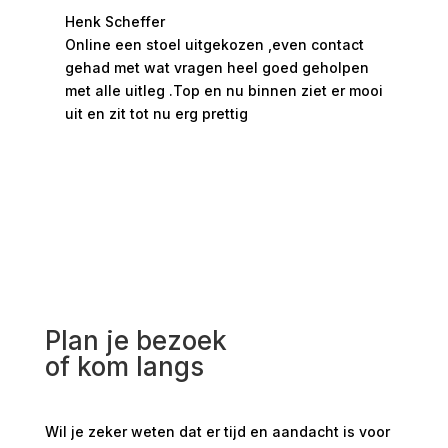
Henk Scheffer
Han
Online een stoel uitgekozen ,even contact
Moo
gehad met wat vragen heel goed geholpen
hee
met alle uitleg .Top en nu binnen ziet er mooi
ges
uit en zit tot nu erg prettig
rui
bed
Plan je bezoek
of kom langs
Wil je zeker weten dat er tijd en aandacht is voor